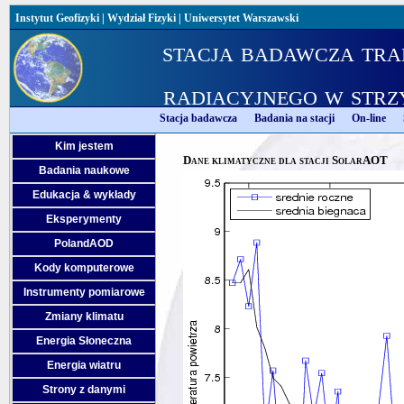
Instytut Geofizyki
|
Wydział Fizyki
|
Uniwersytet Warszawski
stacja badawcza tra
radiacyjnego w strz
Stacja badawcza
Badania na stacji
On-line
Kim jestem
Dane klimatyczne dla stacji SolarAOT
Badania naukowe
Edukacja & wykłady
Eksperymenty
PolandAOD
Kody komputerowe
Instrumenty pomiarowe
Zmiany klimatu
Energia Słoneczna
Energia wiatru
Strony z danymi