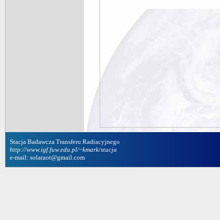
Stacja Badawcza Transferu Radiacyjnego
http://www.igf.fuw.edu.pl/~kmark/stacja
e-mail: solaraot@gmail.com