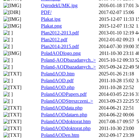
OgrodekUMK.jpg
2016-01-18 17:01
3
PDF/
2017-02-07 15:06
Plakat.jpg
2015-12-07 11:33
1
Plakat.png
2015-12-07 11:32
1
Plan2012-2013.pdf
2013-01-10 12:19
4
Plan2012.pdf
2012-01-02 09:23
Plan2014-2015.pdf
2014-07-30 19:00
3
PoladAODlogo.png
2011-10-30 23:11
4
Poland-AODbazadanych..>
2015-10-12 09:33
5
Poland-AODbazadanych..>
2015-09-24 22:49
5
PolandAOD.htm
2025-01-26 21:18
PolandAOD.pdf
2011-10-28 15:02
3
PolandAOD.php
2011-10-28 22:52
PolandAODPapers.pdf
2014-03-05 22:16
3
PolandAODStreszczeni..>
2013-09-23 22:25
5
PolandAODdata.php
2014-06-21 22:51
PolandAODdataen.php
2014-06-22 00:06
PolandAODdoktorat.htm
2017-08-17 09:57
5
PolandAODdoktorat.php
2011-10-30 23:00
PolandAODen.htm
2012-09-17 23:39