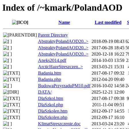
Index of /~kmark/PolandAOD
Name
Last modified
S
Parent Directory
AbstraktyPolandAOD20..>
2018-09-19 08:43
6
AbstraktyPolandAOD20..>
2017-06-28 18:45
5
AbstraktyPolandAOD20..>
2020-12-18 16:22
7
Aneks2014.pdf
2014-10-03 13:59
2
ArcticHazeStreszczen..>
2013-03-21 15:31
Badania.htm
2017-08-17 09:32
Badania.php
2012-04-20 09:40
BudowaPrzyrzaduPM10.pdf
2016-10-02 14:58
2
DATA/
2025-12-21 12:00
DlaSzkol.htm
2017-08-17 09:38
9
DlaSzkol.php
2011-11-04 09:51
DlaSzkolen.htm
2012-09-17 14:55
DlaSzkolen.php
2012-09-17 16:10
KlimatStreszczenie.doc
2013-03-24 23:20