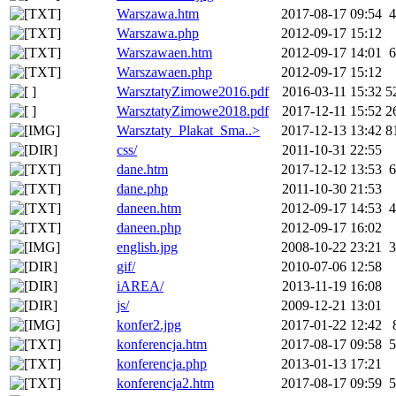
Warszawa.htm
2017-08-17 09:54
4
Warszawa.php
2012-09-17 15:12
Warszawaen.htm
2012-09-17 14:01
6
Warszawaen.php
2012-09-17 15:12
WarsztatyZimowe2016.pdf
2016-03-11 15:32
5
WarsztatyZimowe2018.pdf
2017-12-11 15:52
2
Warsztaty_Plakat_Sma..>
2017-12-13 13:42
8
css/
2011-10-31 22:55
dane.htm
2017-12-12 13:53
6
dane.php
2011-10-30 21:53
daneen.htm
2012-09-17 14:53
4
daneen.php
2012-09-17 16:02
english.jpg
2008-10-22 23:21
3
gif/
2010-07-06 12:58
iAREA/
2013-11-19 16:08
js/
2009-12-21 13:01
konfer2.jpg
2017-01-22 12:42
konferencja.htm
2017-08-17 09:58
5
konferencja.php
2013-01-13 17:21
konferencja2.htm
2017-08-17 09:59
5