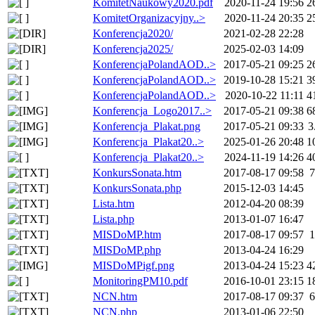
KomitetNaukowy2020.pdf
2020-11-24 19:56
2
KomitetOrganizacyjny..>
2020-11-24 20:35
2
Konferencja2020/
2021-02-28 22:28
Konferencja2025/
2025-02-03 14:09
KonferencjaPolandAOD..>
2017-05-21 09:25
2
KonferencjaPolandAOD..>
2019-10-28 15:21
3
KonferencjaPolandAOD..>
2020-10-22 11:11
4
Konferencja_Logo2017..>
2017-05-21 09:38
6
Konferencja_Plakat.png
2017-05-21 09:33
3
Konferencja_Plakat20..>
2025-01-26 20:48
1
Konferencja_Plakat20..>
2024-11-19 14:26
4
KonkursSonata.htm
2017-08-17 09:58
7
KonkursSonata.php
2015-12-03 14:45
Lista.htm
2012-04-20 08:39
Lista.php
2013-01-07 16:47
MISDoMP.htm
2017-08-17 09:57
1
MISDoMP.php
2013-04-24 16:29
MISDoMPigf.png
2013-04-24 15:23
4
MonitoringPM10.pdf
2016-10-01 23:15
1
NCN.htm
2017-08-17 09:37
6
NCN.php
2013-01-06 22:50