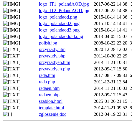
logo_IT1_polandAOD.jpg
2017-06-22 14:38
logo_IT2_PolandAOD.jpg
2017-06-22 14:38
logo_polandaod.png
2015-10-14 14:36
logo_polandaod2.png
2015-10-14 14:41
logo_polandaod3.png
2015-10-14 14:41
logo_polandaodold.png
2013-04-05 15:07
polish.jpg
2008-10-22 23:20
3
przyrzady.htm
2020-12-28 12:02
przyrzady.php
2011-10-30 22:29
przyrzadyen.htm
2014-11-21 10:31
przyrzadyen.php
2012-09-17 15:50
rada.htm
2017-08-17 09:33
6
rada.php
2011-12-31 12:54
radaen.htm
2014-11-21 10:03
2
radaen.php
2012-09-17 15:43
szablon.html
2025-01-26 21:15
template.html
2014-11-21 09:52
8
zgloszenie.doc
2012-04-19 23:31