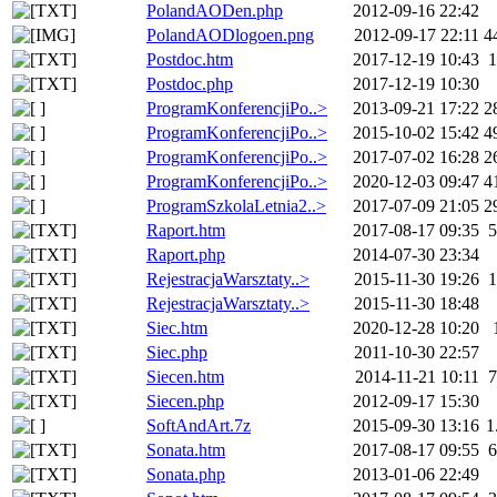
PolandAODen.php
2012-09-16 22:42
PolandAODlogoen.png
2012-09-17 22:11
4
Postdoc.htm
2017-12-19 10:43
1
Postdoc.php
2017-12-19 10:30
ProgramKonferencjiPo..>
2013-09-21 17:22
2
ProgramKonferencjiPo..>
2015-10-02 15:42
4
ProgramKonferencjiPo..>
2017-07-02 16:28
2
ProgramKonferencjiPo..>
2020-12-03 09:47
4
ProgramSzkolaLetnia2..>
2017-07-09 21:05
2
Raport.htm
2017-08-17 09:35
5
Raport.php
2014-07-30 23:34
RejestracjaWarsztaty..>
2015-11-30 19:26
1
RejestracjaWarsztaty..>
2015-11-30 18:48
Siec.htm
2020-12-28 10:20
Siec.php
2011-10-30 22:57
Siecen.htm
2014-11-21 10:11
7
Siecen.php
2012-09-17 15:30
SoftAndArt.7z
2015-09-30 13:16
1
Sonata.htm
2017-08-17 09:55
6
Sonata.php
2013-01-06 22:49