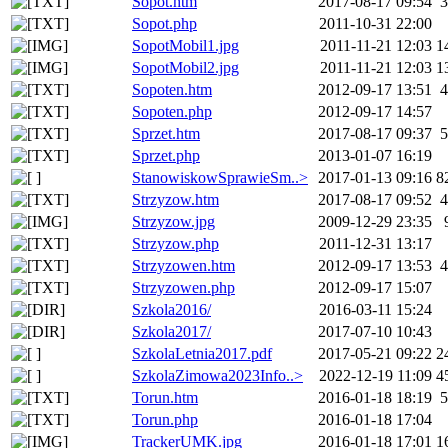
Sopot.htm
2017-08-17 09:54
3
Sopot.php
2011-10-31 22:00
SopotMobil1.jpg
2011-11-21 12:03
1
SopotMobil2.jpg
2011-11-21 12:03
1
Sopoten.htm
2012-09-17 13:51
4
Sopoten.php
2012-09-17 14:57
Sprzet.htm
2017-08-17 09:37
5
Sprzet.php
2013-01-07 16:19
StanowiskowSprawieSm..>
2017-01-13 09:16
8
Strzyzow.htm
2017-08-17 09:52
4
Strzyzow.jpg
2009-12-29 23:35
Strzyzow.php
2011-12-31 13:17
Strzyzowen.htm
2012-09-17 13:53
4
Strzyzowen.php
2012-09-17 15:07
Szkola2016/
2016-03-11 15:24
Szkola2017/
2017-07-10 10:43
SzkolaLetnia2017.pdf
2017-05-21 09:22
2
SzkolaZimowa2023Info..>
2022-12-19 11:09
4
Torun.htm
2016-01-18 18:19
5
Torun.php
2016-01-18 17:04
TrackerUMK.jpg
2016-01-18 17:01
1