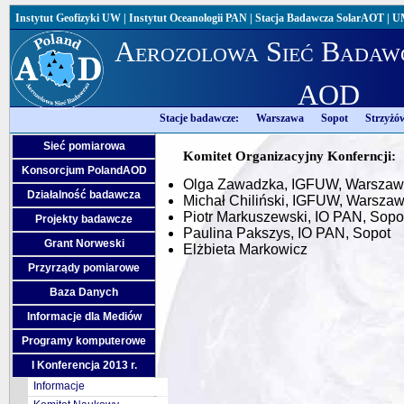
Instytut Geofizyki UW
|
Instytut Oceanologii PAN
|
Stacja Badawcza SolarAOT
|
U
Aerozolowa Sieć Badaw
AOD
Stacje badawcze:
Warszawa
Sopot
Strzyżó
Sieć pomiarowa
Komitet Organizacyjny Konferncji:
Konsorcjum PolandAOD
Olga Zawadzka, IGFUW, Warsza
Działalność badawcza
Michał Chiliński, IGFUW, Warsza
Piotr Markuszewski, IO PAN, Sopo
Projekty badawcze
Paulina Pakszys, IO PAN, Sopot
Grant Norweski
Elżbieta Markowicz
Przyrządy pomiarowe
Baza Danych
Informacje dla Mediów
Programy komputerowe
I Konferencja 2013 r.
Informacje