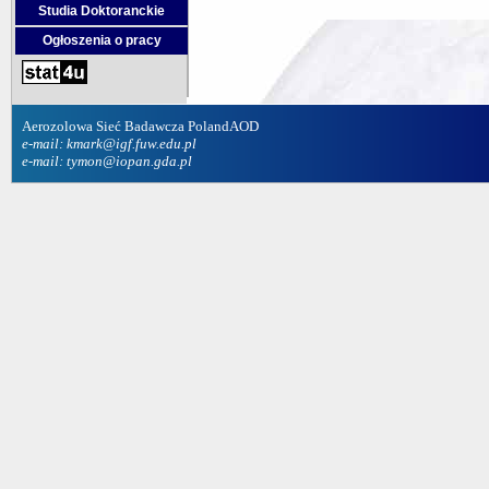
Studia Doktoranckie
Ogłoszenia o pracy
Aerozolowa Sieć Badawcza PolandAOD
e-mail: kmark@igf.fuw.edu.pl
e-mail: tymon@iopan.gda.pl