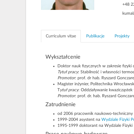
+48 2
kumal
Curriculum vitae
Publikacje
Projekty
Wykształcenie
Doktor nauk fizycznych w zakresie fizyki c
Tytuł pracy
: Stabilność i własności te
Promotor
: prof. dr hab. Ryszard Gonczare
Magister inżynier, Politechnika Wrocławs
T
ytuł pracy
: Oddziaływanie kwazicząstek 
Promotor
: prof. dr. hab. Ryszard Gonczar
Zatrudnienie
od 2006 pracownik naukowo-techniczn
1999-2004 asystent na
Wydziale Fizyki P
1995-1999 doktorant na Wydziale Fizyki 