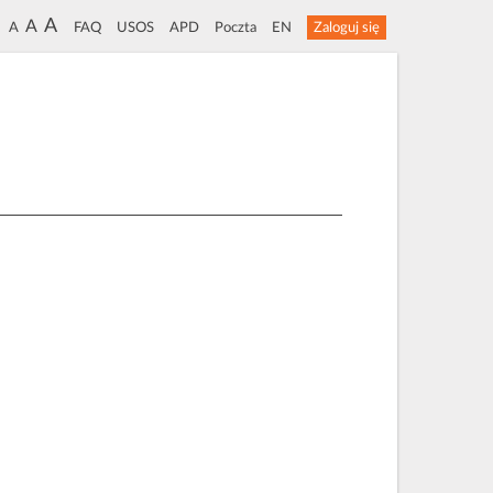
A
A
A
FAQ
USOS
APD
Poczta
EN
Zaloguj się