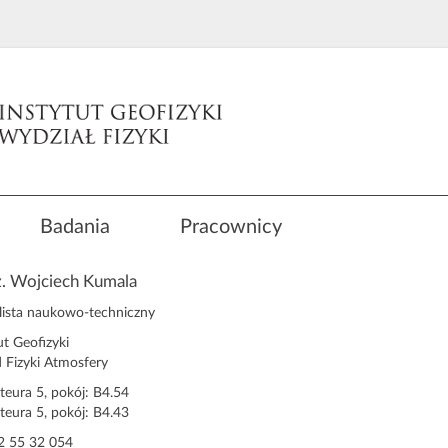
Badania
Pracownicy
ż. Wojciech Kumala
alista naukowo-techniczny
ut Geofizyki
 Fizyki Atmosfery
steura 5, pokój: B4.54
steura 5, pokój: B4.43
2 55 32 054