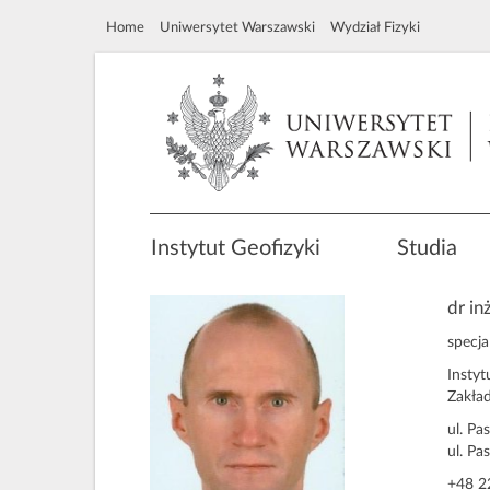
Home
Uniwersytet Warszawski
Wydział Fizyki
Instytut Geofizyki
Studia
dr in
specj
Instyt
Zakład
ul. Pa
ul. Pa
+48 2