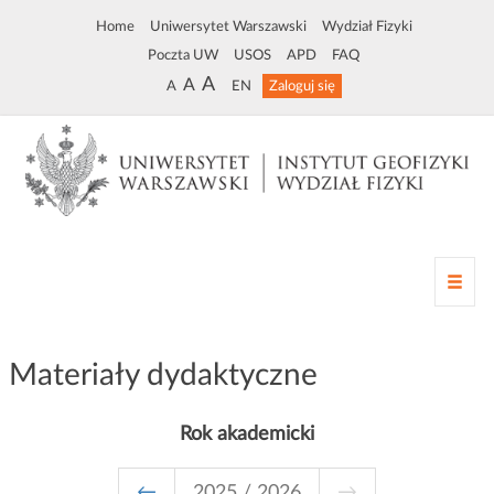
Home
Uniwersytet Warszawski
Wydział Fizyki
Poczta UW
USOS
APD
FAQ
A
A
A
EN
Zaloguj się
Z
m
i
a
Materiały dydaktyczne
n
a
n
Rok akademicki
a
w
i
←
2025 / 2026
→