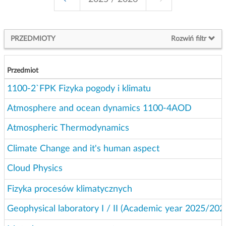
g
a
c
PRZEDMIOTY
Rozwiń filtr
j
i
Przedmiot
1100-2`FPK Fizyka pogody i klimatu
Atmosphere and ocean dynamics 1100-4AOD
Atmospheric Thermodynamics
Climate Change and it's human aspect
Cloud Physics
Fizyka procesów klimatycznych
Geophysical laboratory I / II (Academic year 2025/202