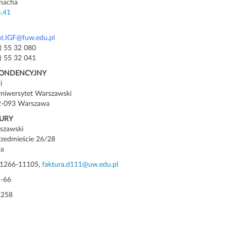
anacha
.41
at.IGF@fuw.edu.pl
2) 55 32 080
2) 55 32 041
PONDENCYJNY
i
Uniwersytet Warszawski
 02-093 Warszawa
URY
szawski
rzedmieście 26/28
wa
11266-11105,
faktura.d111@uw.edu.pl
2-66
1258