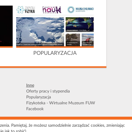
POPULARYZACJA
Inne
Oferty pracy i stypendia
Popularyzacja
Fizykoteka - Wirtualne Muzeum FUW
Facebook
zenia. Pamiętaj, że możesz samodzielnie zarządzać cookies, zmieniając
apa serwisu
 jak to robić).