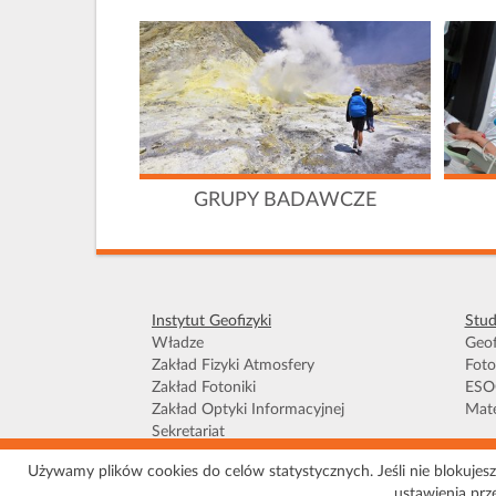
GRUPY BADAWCZE
Instytut Geofizyki
Stud
Władze
Geof
Zakład Fizyki Atmosfery
Foto
Zakład Fotoniki
ESO
Zakład Optyki Informacyjnej
Mate
Sekretariat
Używamy plików cookies do celów statystycznych. Jeśli nie blokujesz 
Warunki kor
ustawienia prz