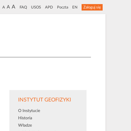
A
A
A
FAQ
USOS
APD
Poczta
EN
Zaloguj się
INSTYTUT GEOFIZYKI
O Instytucie
Historia
Władze