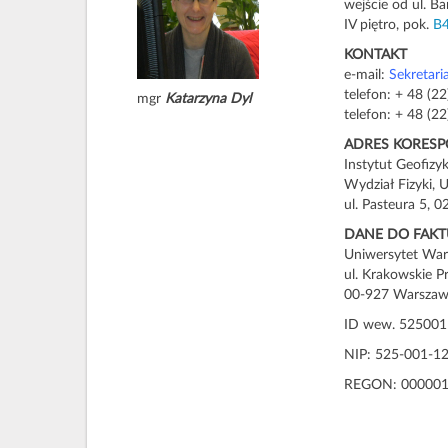
wejście od ul. B
IV piętro, pok.
B4
KONTAKT
e-mail:
Sekretari
telefon: + 48 (2
mgr
Katarzyna Dyl
telefon: + 48 (2
ADRES KORES
Instytut Geofizyk
Wydział Fizyki, 
ul. Pasteura 5,
DANE DO FAKT
Uniwersytet War
ul. Krakowskie P
00-927 Warsza
ID wew. 52500
NIP: 525-001-1
REGON:
00000