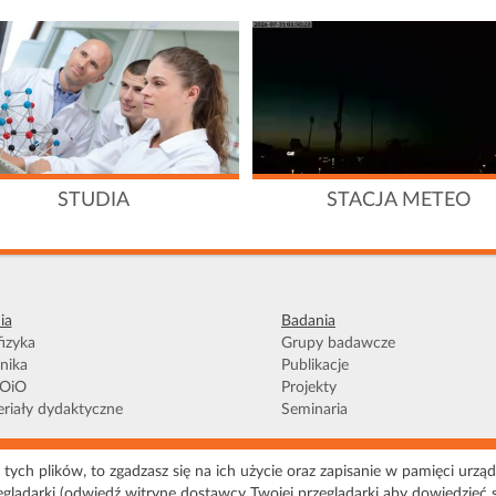
STUDIA
STACJA METEO
ia
Badania
izyka
Grupy badawcze
nika
Publikacje
OiO
Projekty
riały dydaktyczne
Seminaria
tych plików, to zgadzasz się na ich użycie oraz zapisanie w pamięci urząd
zystania
|
Polityka prywatności
|
Pliki Cookies
|
Deklaracja dostępności
|
M
eglądarki (odwiedź witrynę dostawcy Twojej przeglądarki aby dowiedzieć się