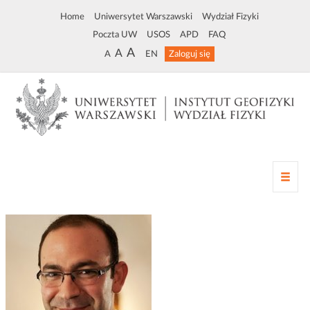
Home
Uniwersytet Warszawski
Wydział Fizyki
Poczta UW
USOS
APD
FAQ
A
A
A
EN
Zaloguj się
Z
m
i
a
n
a
n
a
w
i