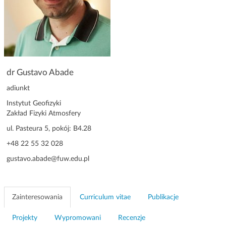
g
a
c
j
i
dr Gustavo Abade
adiunkt
Instytut Geofizyki
Zakład Fizyki Atmosfery
ul. Pasteura 5, pokój: B4.28
+48 22 55 32 028
gustavo.abade@fuw.edu.pl
Zainteresowania
Curriculum vitae
Publikacje
Projekty
Wypromowani
Recenzje