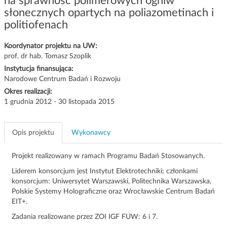
na sprawność polimerowych ogniw
g
słonecznych opartych na poliazometinach i
a
politiofenach
c
j
Koordynator projektu na UW:
i
prof. dr hab. Tomasz Szoplik
Instytucja finansująca:
Narodowe Centrum Badań i Rozwoju
Okres realizacji:
1 grudnia 2012 - 30 listopada 2015
Opis projektu
Wykonawcy
Projekt realizowany w ramach Programu Badań Stosowanych.
Liderem konsorcjum jest Instytut Elektrotechniki; członkami
konsorcjum: Uniwersytet Warszawski, Politechnika Warszawska,
Polskie Systemy Holograficzne oraz Wrocławskie Centrum Badań
EIT+.
Zadania realizowane przez ZOI IGF FUW: 6 i 7.