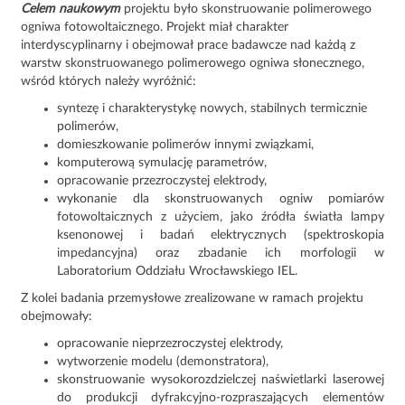
Celem naukowym
projektu było skonstruowanie polimerowego
ogniwa fotowoltaicznego. Projekt miał charakter
interdyscyplinarny i obejmował prace badawcze nad każdą z
warstw skonstruowanego polimerowego ogniwa słonecznego,
wśród których należy wyróżnić:
syntezę i charakterystykę nowych, stabilnych termicznie
polimerów,
domieszkowanie polimerów innymi związkami,
komputerową symulację parametrów,
opracowanie przezroczystej elektrody,
wykonanie dla skonstruowanych ogniw pomiarów
fotowoltaicznych z użyciem, jako źródła światła lampy
ksenonowej i badań elektrycznych (spektroskopia
impedancyjna) oraz zbadanie ich morfologii w
Laboratorium Oddziału Wrocławskiego IEL.
Z kolei badania przemysłowe zrealizowane w ramach projektu
obejmowały:
opracowanie nieprzezroczystej elektrody,
wytworzenie modelu (demonstratora),
skonstruowanie wysokorozdzielczej naświetlarki laserowej
do produkcji dyfrakcyjno-rozpraszających elementów