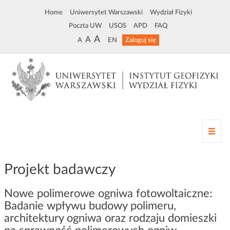
Home
Uniwersytet Warszawski
Wydział Fizyki
Poczta UW
USOS
APD
FAQ
A
A
A
EN
Zaloguj się
Z
m
i
a
Projekt badawczy
n
a
Nowe polimerowe ogniwa fotowoltaiczne:
n
Badanie wpływu budowy polimeru,
a
w
architektury ogniwa oraz rodzaju domieszki
i