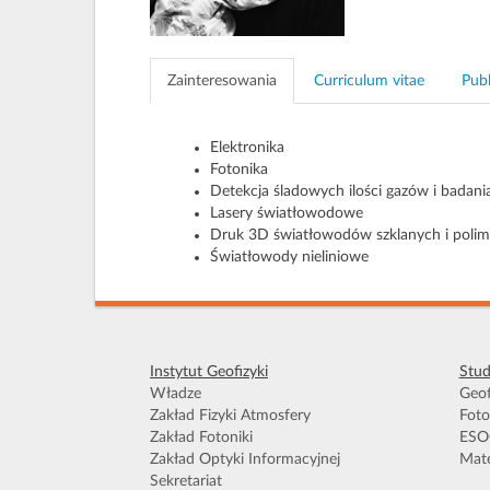
Zainteresowania
Curriculum vitae
Publ
Elektronika
Fotonika
Detekcja śladowych ilości gazów i bada
Lasery światłowodowe
Druk 3D światłowodów szklanych i poli
Światłowody nieliniowe
Instytut Geofizyki
Stud
Władze
Geof
Zakład Fizyki Atmosfery
Foto
Zakład Fotoniki
ESO
Zakład Optyki Informacyjnej
Mate
Sekretariat