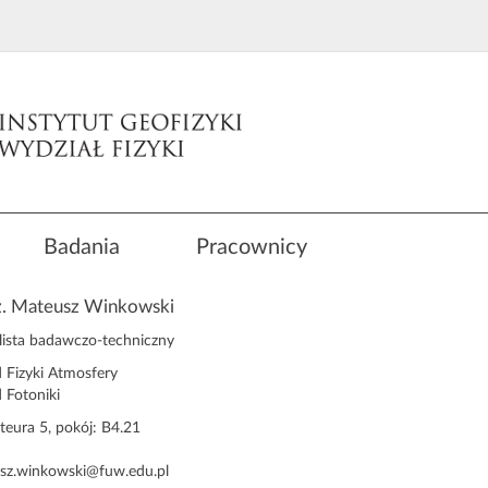
Badania
Pracownicy
nż. Mateusz Winkowski
alista badawczo-techniczny
 Fizyki Atmosfery
 Fotoniki
steura 5, pokój: B4.21
sz.winkowski@fuw.edu.pl