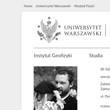
Home
Uniwersytet Warszawski
Wydział Fizyki
Instytut Geofizyki
Studia
dr i
specj
Zakład
Zakład
ul. Pa
mateu