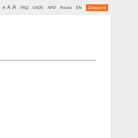
A
A
A
FAQ
USOS
APD
Poczta
EN
Zaloguj się