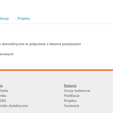
ikacje
Projekty
nia atmosferyczne w połączeniu z dwoma powyższymi
merowych
ia
Badania
izyka
Grupy badawcze
nika
Publikacje
OiO
Projekty
riały dydaktyczne
Seminaria