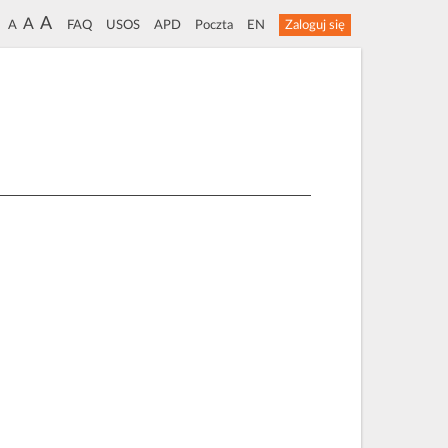
A
A
A
FAQ
USOS
APD
Poczta
EN
Zaloguj się