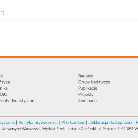
(1)
ia
Badania
izyka
Grupy badawcze
nika
Publikacje
OiO
Projekty
riały dydaktyczne
Seminaria
zystania
|
Polityka prywatności
|
Pliki Cookies
|
Deklaracja dostępności
|
M
Uniwersytet Warszawski, Wydział Fizyki, Instytut Geofizyki, ul. Pasteura 5, 02-093 