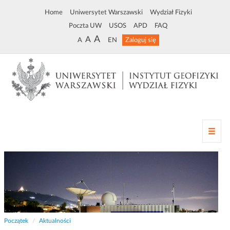
Home
Uniwersytet Warszawski
Wydział Fizyki
Poczta UW
USOS
APD
FAQ
A
A
A
EN
Zaloguj się
Z
m
i
a
n
a
n
a
w
Początek
Aktualności
i