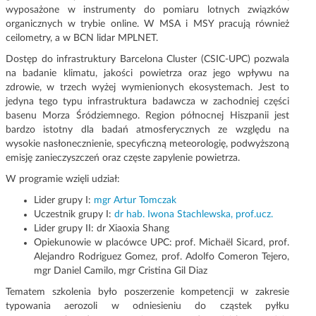
wyposażone w instrumenty do pomiaru lotnych związków
organicznych w trybie online. W MSA i MSY pracują również
ceilometry, a w BCN lidar MPLNET.
Dostęp do infrastruktury Barcelona Cluster (CSIC-UPC) pozwala
na badanie klimatu, jakości powietrza oraz jego wpływu na
zdrowie, w trzech wyżej wymienionych ekosystemach. Jest to
jedyna tego typu infrastruktura badawcza w zachodniej części
basenu Morza Śródziemnego. Region północnej Hiszpanii jest
bardzo istotny dla badań atmosferycznych ze względu na
wysokie nasłonecznienie, specyficzną meteorologię, podwyższoną
emisję zanieczyszczeń oraz częste zapylenie powietrza.
W programie wzięli udział:
Lider grupy I:
mgr Artur Tomczak
Uczestnik grupy I:
dr hab. Iwona Stachlewska, prof.ucz.
Lider grupy II: dr Xiaoxia Shang
Opiekunowie w placówce UPC: prof. Michaël Sicard, prof.
Alejandro Rodriguez Gomez, prof. Adolfo Comeron Tejero,
mgr Daniel Camilo, mgr Cristina Gil Diaz
Tematem szkolenia było poszerzenie kompetencji w zakresie
typowania aerozoli w odniesieniu do cząstek pyłku