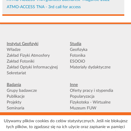
ATMO-ACCESS TNA - 3rd call for access
Instytut Geofizyki
Studia
Władze
Geofizyka
Zakład Fizyki Atmosfery
Fotonika
Zakład Fotoniki
ESOOiO
Zakład Optyki Informacyjnej
Materiały dydaktyczne
Sekretariat
Badania
Inne
Grupy badawcze
Oferty pracy i stypendia
Publikacje
Popularyzacja
Projekty
Fizykoteka - Wirtualne
Seminaria
Muzeum FUW
Facebook
Używamy plików cookies do celów statystycznych. Jeśli nie blokujesz
tych plików, to zgadzasz się na ich użycie oraz zapisanie w pamięci
Warunki korzystania
|
Polityka prywatności
|
Pliki Cookies
|
Deklaracja