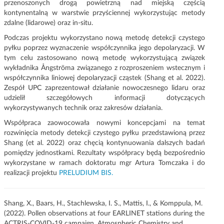
przenoszonych drogą powietrzną nad miejską częścią
kontynentalną w warstwie przyściennej wykorzystując metody
zdalne (lidarowe) oraz in-situ.
Podczas projektu wykorzystano nową metodę detekcji czystego
pyłku poprzez wyznaczenie współczynnika jego depolaryzacji. W
tym celu zastosowano nową metodę wykorzystującą związek
wykładnika Ångströma związanego z rozproszeniem wstecznym i
współczynnika liniowej depolaryzacji cząstek (Shang et al. 2022).
Zespół UPC zaprezentował działanie nowoczesnego lidaru oraz
udzielił szczegółowych informacji dotyczących
wykorzystywanych technik oraz zakresów działania.
Współpraca zaowocowała nowymi koncepcjami na temat
rozwinięcia metody detekcji czystego pyłku przedstawioną przez
Shang (et al. 2022) oraz chęcią kontynuowania dalszych badań
pomiędzy jednostkami. Rezultaty współpracy będą bezpośrednio
wykorzystane w ramach doktoratu mgr Artura Tomczaka i do
realizacji projektu
PRELUDIUM BIS.
Shang, X., Baars, H., Stachlewska, I. S., Mattis, I., & Komppula, M.
(2022). Pollen observations at four EARLINET stations during the
ACTRIS-COVID-19 campaign. Atmospheric Chemistry and