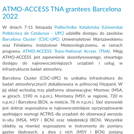
g
ATMO-ACCESS TNA grantees Barcelona
a
2022
c
j
W dniach 7-11 listopada
Politechnika Katalońska (Universitat
i
Politècnica de Catalunya - UPC)
udzieliła dostępu do zasobów
Barcelona Cluster (CSIC-UPC)
Uniwersytetowi Warszawskiemu
oraz Fińskiemu Instytutowi Meteorologicznemu, w ramach
programu
ATMO-ACCESS Trans-National Access (TNA)
. Misją
ATMO-ACCESS jest zapewnienie skoordynowanego, otwartego
dostępu do najnowocześniejszych urządzeń i usług w
infrastrukturze badań atmosfery.
Barcelona Cluster (CSIC-UPC) to unikalna infrastruktura do
badań atmosferycznych zlokalizowana w północnej Hiszpanii. W
jej skład wchodzą trzy platformy obserwacyjne: Montsec (MSA,
w górach, 1590 m n.p.m.), Montseny (MSY, w regionie, 720 m
n.p.m.) i Barcelona (BCN, w mieście, 78 m n.p.m.). Sieć stanowisk
jest dobrze wyposażona w najnowocześniejsze oprzyrządowanie
spełniające wymogi ACTRIS dla urządzeń do obserwacji aerozolu
in-situ (MSA, MSY i BCN) oraz teledetekcji (BCN). Wszystkie
obiekty są również wyposażone w instrumenty do pomiaru
gazów śladowych, a dwa z nich (MSY i BCN) zostaną