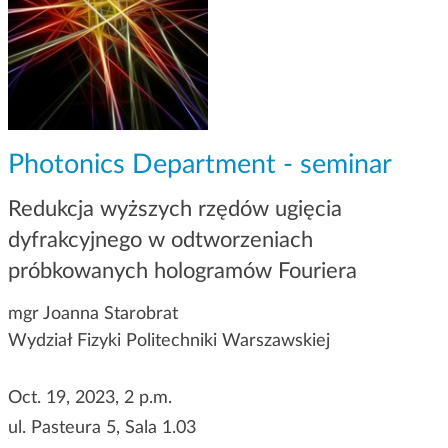
g
a
t
i
o
n
Photonics Department - seminar
Redukcja wyższych rzędów ugięcia
dyfrakcyjnego w odtworzeniach
próbkowanych hologramów Fouriera
mgr Joanna Starobrat
Wydział Fizyki Politechniki Warszawskiej
Oct. 19, 2023, 2 p.m.
ul. Pasteura 5, Sala 1.03