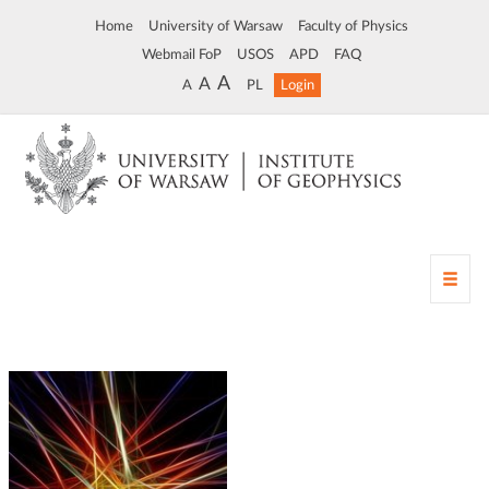
Home
University of Warsaw
Faculty of Physics
Webmail FoP
USOS
APD
FAQ
A
A
A
PL
Login
T
o
g
g
l
e
n
a
v
i