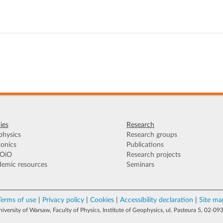
ies
Research
hysics
Research groups
onics
Publications
OiO
Research projects
emic resources
Seminars
Terms of use
|
Privacy policy
|
Cookies
|
Accessibility declaration
|
Site ma
versity of Warsaw, Faculty of Physics, Institute of Geophysics, ul. Pasteura 5, 02-0