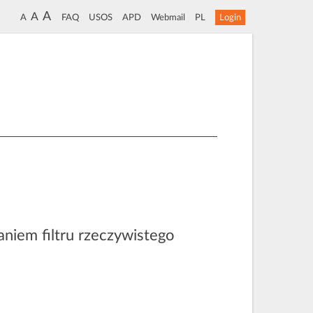
A
A
A
FAQ
USOS
APD
Webmail
PL
Login
niem filtru rzeczywistego