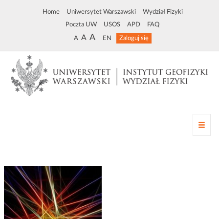
Home
Uniwersytet Warszawski
Wydział Fizyki
Poczta UW
USOS
APD
FAQ
A
A
A
EN
Zaloguj się
Z
m
i
a
n
a
n
a
w
i