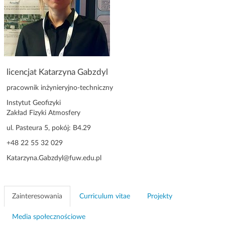
g
a
c
j
i
licencjat Katarzyna Gabzdyl
pracownik inżynieryjno-techniczny
Instytut Geofizyki
Zakład Fizyki Atmosfery
ul. Pasteura 5, pokój: B4.29
+48 22 55 32 029
Katarzyna.Gabzdyl@fuw.edu.pl
Zainteresowania
Curriculum vitae
Projekty
Media społecznościowe