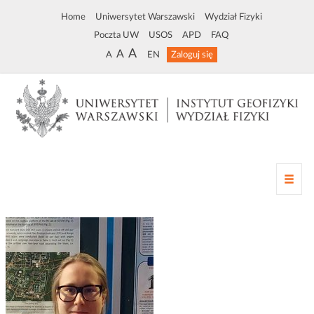
Home
Uniwersytet Warszawski
Wydział Fizyki
Poczta UW
USOS
APD
FAQ
A
A
A
EN
Zaloguj się
Z
m
i
a
n
a
n
a
w
i