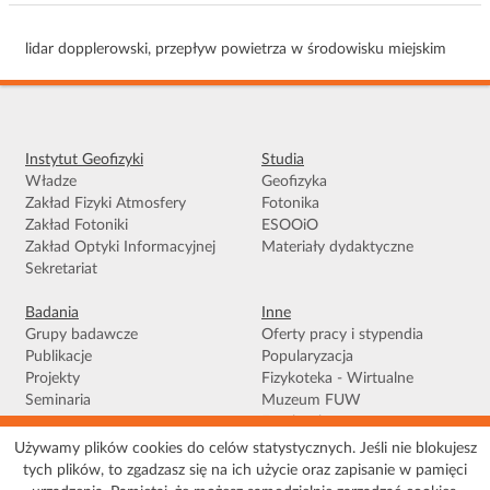
lidar dopplerowski, przepływ powietrza w środowisku miejskim
Instytut Geofizyki
Studia
Władze
Geofizyka
Zakład Fizyki Atmosfery
Fotonika
Zakład Fotoniki
ESOOiO
Zakład Optyki Informacyjnej
Materiały dydaktyczne
Sekretariat
Badania
Inne
Grupy badawcze
Oferty pracy i stypendia
Publikacje
Popularyzacja
Projekty
Fizykoteka - Wirtualne
Seminaria
Muzeum FUW
Facebook
Używamy plików cookies do celów statystycznych. Jeśli nie blokujesz
tych plików, to zgadzasz się na ich użycie oraz zapisanie w pamięci
Warunki korzystania
|
Polityka prywatności
|
Pliki Cookies
|
Deklaracja