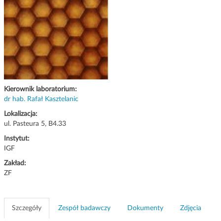
g
a
c
j
i
Kierownik laboratorium:
dr hab. Rafał Kasztelanic
Lokalizacja:
ul. Pasteura 5, B4.33
Instytut:
IGF
Zakład:
ZF
Szczegóły
Zespół badawczy
Dokumenty
Zdjęcia