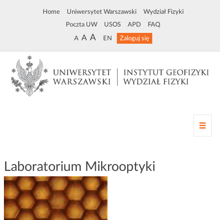
Home
Uniwersytet Warszawski
Wydział Fizyki
Poczta UW
USOS
APD
FAQ
A
A
A
EN
Zaloguj się
Z
m
i
a
Laboratorium Mikrooptyki
n
a
n
a
w
i