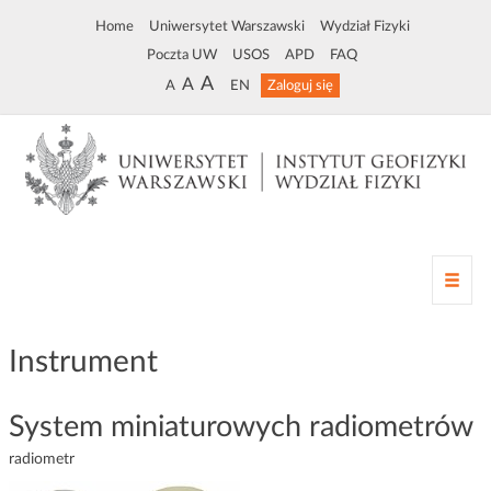
Home
Uniwersytet Warszawski
Wydział Fizyki
Poczta UW
USOS
APD
FAQ
A
A
A
EN
Zaloguj się
Z
m
i
a
Instrument
n
a
n
System miniaturowych radiometrów
a
radiometr
w
i