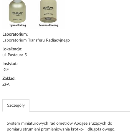
g
a
c
j
i
Laboratorium
:
Laboratorium Transferu Radiacyjnego
Lokalizacja
:
ul. Pasteura 5
Instytut:
IGF
Zakład:
ZFA
Szczegóły
System miniaturowych radiometrów Apogee służących do
pomiaru strumieni promieniowania krótko- i długofalowego.