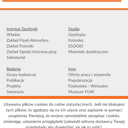
Instytut Geofizyki
Studia
Władze
Geofizyka
Zakład Fizyki Atmosfery
Fotonika
Zakład Fotoniki
ESOOiO
Zakład Optyki Informacyjnej
Materiały dydaktyczne
Sekretariat
Badania
Inne
Grupy badawcze
Oferty pracy i stypendia
Publikacje
Popularyzacja
Projekty
Fizykoteka - Wirtualne
Seminaria
Muzeum FUW
Facebook
Używamy plików cookies do celów statystycznych. Jeśli nie blokujesz
tych plików, to zgadzasz się na ich użycie oraz zapisanie w pamięci
Warunki korzystania
|
Polityka prywatności
|
Pliki Cookies
|
Deklaracja
urządzenia. Pamiętaj, że możesz samodzielnie zarządzać cookies,
dostępności
|
Mapa serwisu
zmieniając ustawienia przeglądarki (odwiedź witrynę dostawcy Twojej
© 2026 Uniwersytet Warszawski, Wydział Fizyki, Instytut Geofizyki, ul. Pasteura 5,
przeglądarki aby dowiedzieć się jak to robić).