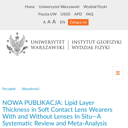
Home
Uniwersytet Warszawski
Wydział Fizyki
Poczta UW
USOS
APD
FAQ
A
A
A
EN
Zaloguj się
Z
m
i
Początek
Aktualności
a
n
NOWA PUBLIKACJA: Lipid Layer
a
n
Thickness in Soft Contact Lens Wearers
a
With and Without Lenses In Situ—A
w
Systematic Review and Meta-Analysis
i