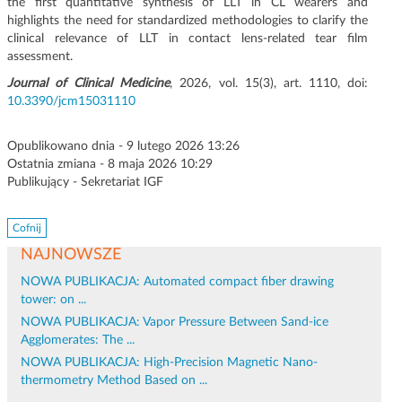
the first quantitative synthesis of LLT in CL wearers and
highlights the need for standardized methodologies to clarify the
clinical relevance of LLT in contact lens-related tear film
assessment.
Journal of Clinical Medicine
, 2026, vol. 15(3), art. 1110, doi:
10.3390/jcm15031110
Opublikowano dnia - 9 lutego 2026 13:26
Ostatnia zmiana - 8 maja 2026 10:29
Publikujący - Sekretariat IGF
Cofnij
NAJNOWSZE
NOWA PUBLIKACJA: Automated compact fiber drawing
tower: on ...
NOWA PUBLIKACJA: Vapor Pressure Between Sand-ice
Agglomerates: The ...
NOWA PUBLIKACJA: High-Precision Magnetic Nano-
thermometry Method Based on ...