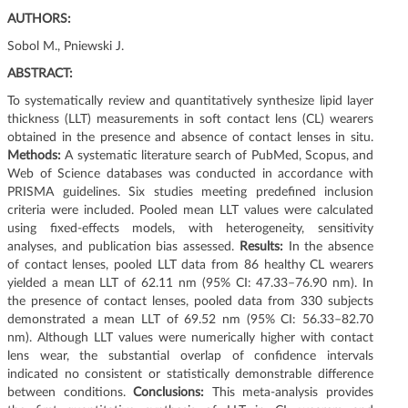
g
AUTHORS:
a
Sobol M., Pniewski J.
c
j
ABSTRACT:
i
To systematically review and quantitatively synthesize lipid layer
thickness (LLT) measurements in soft contact lens (CL) wearers
obtained in the presence and absence of contact lenses in situ.
Methods:
A systematic literature search of PubMed, Scopus, and
Web of Science databases was conducted in accordance with
PRISMA guidelines. Six studies meeting predefined inclusion
criteria were included. Pooled mean LLT values were calculated
using fixed-effects models, with heterogeneity, sensitivity
analyses, and publication bias assessed.
Results:
In the absence
of contact lenses, pooled LLT data from 86 healthy CL wearers
yielded a mean LLT of 62.11 nm (95% CI: 47.33–76.90 nm). In
the presence of contact lenses, pooled data from 330 subjects
demonstrated a mean LLT of 69.52 nm (95% CI: 56.33–82.70
nm). Although LLT values were numerically higher with contact
lens wear, the substantial overlap of confidence intervals
indicated no consistent or statistically demonstrable difference
between conditions.
Conclusions:
This meta-analysis provides