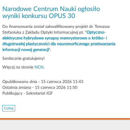
g
Narodowe Centrum Nauki ogłosiło
a
wyniki konkursu OPUS 30
c
j
Do finansowania został zakwalifikowany projekt dr. Tomasza
i
Stefaniuka z Zakładu Optyki Informacyjnej pt. "
Optyczno-
elektryczne hybrydowe synapsy memrystorowe o krótko- i
długotrwałej plastyczności dla neuromorficznego przetwarzania
informacji nowej generacji
".
Serdecznie gratulujemy!
Więcej na stronie
NCN
.
Opublikowano dnia - 15 czerwca 2026 11:43
Ostatnia zmiana - 15 czerwca 2026 11:50
Publikujący - Sekretariat IGF
Cofnij