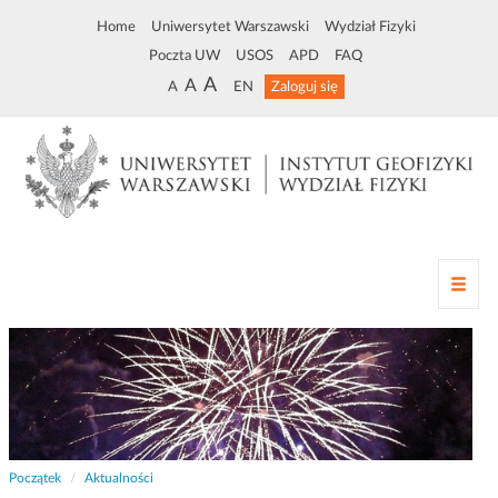
Home
Uniwersytet Warszawski
Wydział Fizyki
Poczta UW
USOS
APD
FAQ
A
A
A
EN
Zaloguj się
Z
m
i
a
n
a
n
a
w
Początek
Aktualności
i