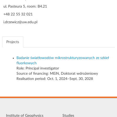
g
ul. Pasteura 5, room: B4.21
a
+48 22 55 32 021
t
i
i.drzewicz@uw.edu.pl
o
n
Projects
Badanie światłowodów mikrostrukturyzowanych ze szkieł
fluorkowych
Role:
Principal investigator
Source of financing: MEiN, Doktorat wdrożeniowy
Realisation period: Oct. 1, 2024–Sept. 30, 2028
Institute of Geophysics
Studies