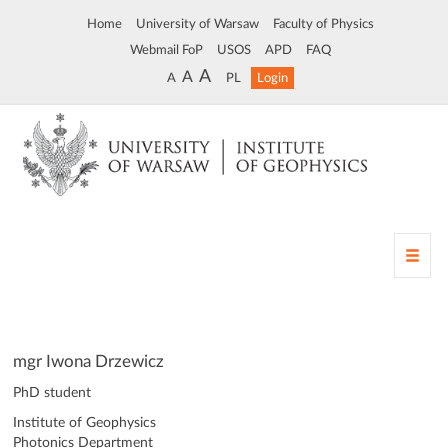
Home
University of Warsaw
Faculty of Physics
Webmail FoP
USOS
APD
FAQ
A
A
A
PL
Login
T
o
g
g
l
e
mgr Iwona Drzewicz
n
PhD student
a
v
Institute of Geophysics
i
Photonics Department