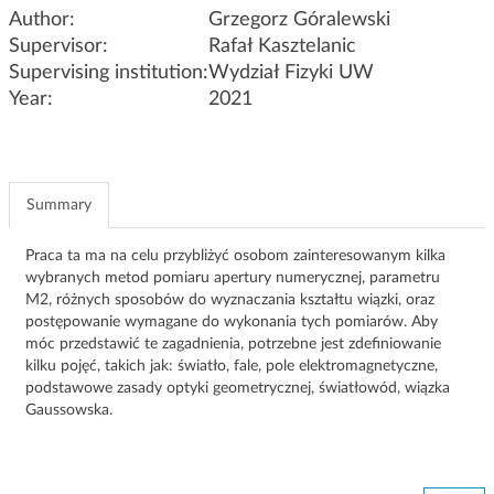
g
Author:
Grzegorz Góralewski
a
Supervisor:
Rafał Kasztelanic
t
Supervising institution:
Wydział Fizyki UW
i
Year:
2021
o
n
Summary
Praca ta ma na celu przybliżyć osobom zainteresowanym kilka
wybranych metod pomiaru apertury numerycznej, parametru
M2, różnych sposobów do wyznaczania kształtu wiązki, oraz
postępowanie wymagane do wykonania tych pomiarów. Aby
móc przedstawić te zagadnienia, potrzebne jest zdefiniowanie
kilku pojęć, takich jak: światło, fale, pole elektromagnetyczne,
podstawowe zasady optyki geometrycznej, światłowód, wiązka
Gaussowska.