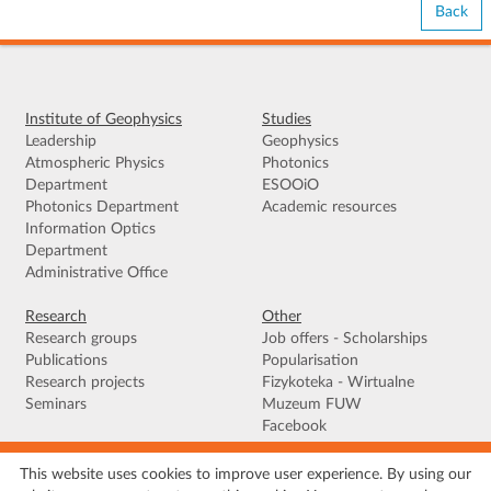
Back
Institute of Geophysics
Studies
Leadership
Geophysics
Atmospheric Physics
Photonics
Department
ESOOiO
Photonics Department
Academic resources
Information Optics
Department
Administrative Office
Research
Other
Research groups
Job offers - Scholarships
Publications
Popularisation
Research projects
Fizykoteka - Wirtualne
Seminars
Muzeum FUW
Facebook
This website uses cookies to improve user experience. By using our
Terms of use
|
Privacy policy
|
Cookies
|
Accessibility declaration
|
Site