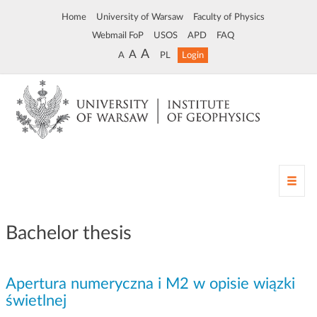
Home
University of Warsaw
Faculty of Physics
Webmail FoP
USOS
APD
FAQ
A
A
A
PL
Login
T
o
g
g
Bachelor thesis
l
e
n
Apertura numeryczna i M2 w opisie wiązki
a
v
świetlnej
i