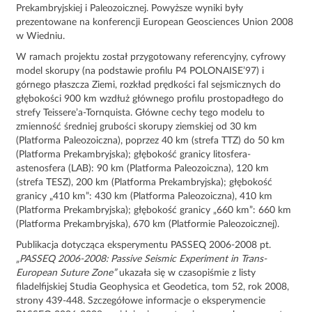
Prekambryjskiej i Paleozoicznej. Powyższe wyniki były
prezentowane na konferencji European Geosciences Union 2008
w Wiedniu.
W ramach projektu został przygotowany referencyjny, cyfrowy
model skorupy (na podstawie profilu P4 POLONAISE’97) i
górnego płaszcza Ziemi, rozkład prędkości fal sejsmicznych do
głębokości 900 km wzdłuż głównego profilu prostopadłego do
strefy Teissere’a-Tornquista. Główne cechy tego modelu to
zmienność średniej grubości skorupy ziemskiej od 30 km
(Platforma Paleozoiczna), poprzez 40 km (strefa TTZ) do 50 km
(Platforma Prekambryjska); głębokość granicy litosfera-
astenosfera (LAB): 90 km (Platforma Paleozoiczna), 120 km
(strefa TESZ), 200 km (Platforma Prekambryjska); głębokość
granicy „410 km”: 430 km (Platforma Paleozoiczna), 410 km
(Platforma Prekambryjska); głębokość granicy „660 km”: 660 km
(Platforma Prekambryjska), 670 km (Platformie Paleozoicznej).
Publikacja dotycząca eksperymentu PASSEQ 2006-2008 pt.
„
PASSEQ 2006-2008: Passive Seismic Experiment in Trans-
European Suture Zone
”
ukazała się w czasopiśmie z listy
filadelfijskiej Studia Geophysica et Geodetica, tom 52, rok 2008,
strony 439-448. Szczegółowe informacje o eksperymencie