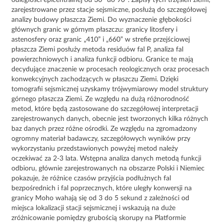
odległości epicentralnej od 30
do 90
. Zapisy tych trzęsień ziemi,
zarejestrowane przez stacje sejsmiczne, posłużą do szczegółowej
analizy budowy płaszcza Ziemi. Do wyznaczenie głębokości
głównych granic w górnym płaszczu: granicy litosfery i
astenosfery oraz granic „410” i „660” w strefie przejściowej
płaszcza Ziemi posłuży metoda residuów fal P, analiza fal
powierzchniowych i analiza funkcji odbioru. Granice te mają
decydujące znaczenie w procesach reologicznych oraz procesach
konwekcyjnych zachodzących w płaszczu Ziemi. Dzięki
tomografii sejsmicznej uzyskamy trójwymiarowy model struktury
górnego płaszcza Ziemi. Ze względu na dużą różnorodność
metod, które będą zastosowane do szczegółowej interpretacji
zarejestrowanych danych, obecnie jest tworzonych kilka różnych
baz danych przez różne ośrodki. Ze względu na zgromadzony
ogromny materiał badawczy, szczegółowych wyników przy
wykorzystaniu przedstawionych powyżej metod należy
oczekiwać za 2-3 lata. Wstępna analiza danych metodą funkcji
odbioru, głównie zarejestrowanych na obszarze Polski i Niemiec
pokazuje, że różnice czasów przyjścia podłużnych fal
bezpośrednich i fal poprzecznych, które uległy konwersji na
granicy Moho wahają się od 3 do 5 sekund z zależności od
miejsca lokalizacji stacji sejsmicznej i wskazują na duże
zróżnicowanie pomiędzy grubością skorupy na Platformie