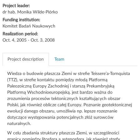
g
Project leader:
a
dr hab. Monika Wilde-Piórko
t
Funding institution:
i
Komitet Badań Naukowych
o
Realization period:
n
Oct. 4, 2005 - Oct. 3, 2008
Project description
Team
Wiedza o budowie płaszcza Ziemi w strefie Teissere’a-Tornquista
(TTZ), w strefie kontaktu pomiędzy młodą Platformą
Paleozoiczną Europy Zachodniej i starszą Prekambryjską
Platformą Wschodnioeuropejską. jest bardzo ważna do
zrozumienia procesów tektonicznych kształtujących obszar
Polski, jak również oblicze całej Europy. Poznanie geotektonicznej
ewolucji danego obszaru, umożliwia np. lepsze rozeznanie
dotyczące występowania potencjalnych złóż surowców
naturalnych.
W celu zbadania struktury płaszcza Ziemi, w szczególności
granicy pomiędzy litosferą a astenosferą, jak również strefy