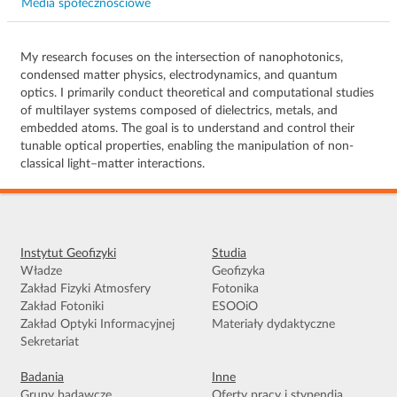
Media społecznościowe
My research focuses on the intersection of nanophotonics,
condensed matter physics, electrodynamics, and quantum
optics. I primarily conduct theoretical and computational studies
of multilayer systems composed of dielectrics, metals, and
embedded atoms. The goal is to understand and control their
tunable optical properties, enabling the manipulation of non-
classical light–matter interactions.
Instytut Geofizyki
Studia
Władze
Geofizyka
Zakład Fizyki Atmosfery
Fotonika
Zakład Fotoniki
ESOOiO
Zakład Optyki Informacyjnej
Materiały dydaktyczne
Sekretariat
Badania
Inne
Grupy badawcze
Oferty pracy i stypendia