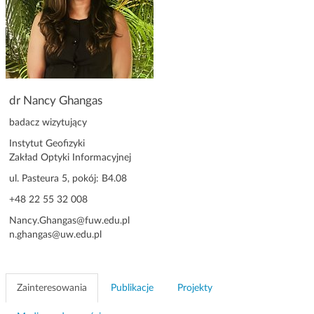
g
a
c
j
i
dr Nancy Ghangas
badacz wizytujący
Instytut Geofizyki
Zakład Optyki Informacyjnej
ul. Pasteura 5, pokój: B4.08
+48 22 55 32 008
Nancy.Ghangas@fuw.edu.pl
n.ghangas@uw.edu.pl
Zainteresowania
Publikacje
Projekty