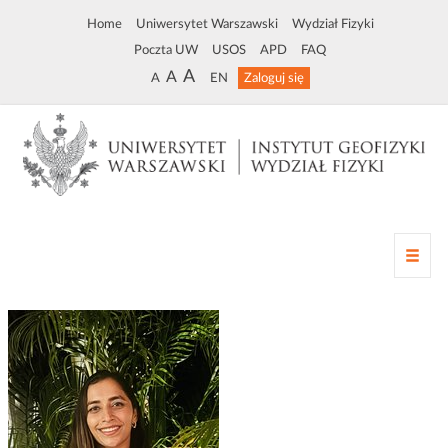
Home
Uniwersytet Warszawski
Wydział Fizyki
Poczta UW
USOS
APD
FAQ
A
A
A
EN
Zaloguj się
Z
m
i
a
n
a
n
a
w
i