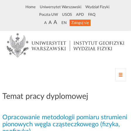
Home
Uniwersytet Warszawski
Wydział Fizyki
Poczta UW
USOS
APD
FAQ
A
A
A
EN
Zaloguj się
Z
m
i
a
Temat pracy dyplomowej
n
a
n
Opracowanie metodologii pomiaru strumieni
a
w
pionowych węgla cząsteczkowego (fizyka,
i