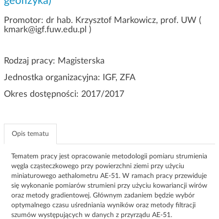
geofizyka)
g
a
Promotor: dr hab. Krzysztof Markowicz, prof. UW (
c
kmark@igf.fuw.edu.pl )
j
i
Rodzaj pracy: Magisterska
Jednostka organizacyjna: IGF, ZFA
Okres dostępności: 2017/2017
Opis tematu
Tematem pracy jest opracowanie metodologii pomiaru strumienia
węgla cząsteczkowego przy powierzchni ziemi przy użyciu
miniaturowego aethalometru AE-51. W ramach pracy przewiduje
się wykonanie pomiarów strumieni przy użyciu kowariancji wirów
oraz metody gradientowej. Głównym zadaniem będzie wybór
optymalnego czasu uśredniania wyników oraz metody filtracji
szumów występujących w danych z przyrządu AE-51.