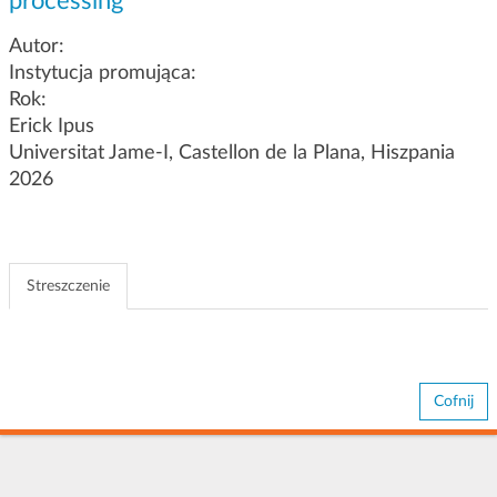
processing
g
a
Autor:
c
Instytucja promująca:
j
Rok:
i
Erick Ipus
Universitat Jame-I, Castellon de la Plana, Hiszpania
2026
Streszczenie
Cofnij