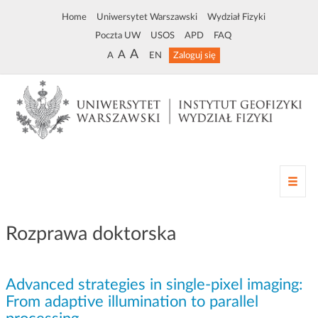
Home
Uniwersytet Warszawski
Wydział Fizyki
Poczta UW
USOS
APD
FAQ
A
A
A
EN
Zaloguj się
Z
m
i
a
Rozprawa doktorska
n
a
n
Advanced strategies in single-pixel imaging:
a
w
From adaptive illumination to parallel
i