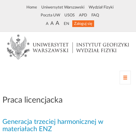
Home
Uniwersytet Warszawski
Wydział Fizyki
Poczta UW
USOS
APD
FAQ
A
A
A
EN
Zaloguj się
Z
m
i
a
Praca licencjacka
n
a
n
Generacja trzeciej harmonicznej w
a
w
materiałach ENZ
i