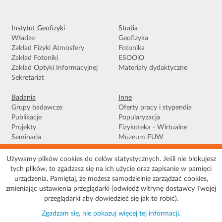
Instytut Geofizyki
Studia
Władze
Geofizyka
Zakład Fizyki Atmosfery
Fotonika
Zakład Fotoniki
ESOOiO
Zakład Optyki Informacyjnej
Materiały dydaktyczne
Sekretariat
Badania
Inne
Grupy badawcze
Oferty pracy i stypendia
Publikacje
Popularyzacja
Projekty
Fizykoteka - Wirtualne
Seminaria
Muzeum FUW
Facebook
Używamy plików cookies do celów statystycznych. Jeśli nie blokujesz
tych plików, to zgadzasz się na ich użycie oraz zapisanie w pamięci
Warunki korzystania
|
Polityka prywatności
|
Pliki Cookies
|
Deklaracja
urządzenia. Pamiętaj, że możesz samodzielnie zarządzać cookies,
dostępności
|
Mapa serwisu
zmieniając ustawienia przeglądarki (odwiedź witrynę dostawcy Twojej
© 2026 Uniwersytet Warszawski, Wydział Fizyki, Instytut Geofizyki, ul. Pasteura 5,
przeglądarki aby dowiedzieć się jak to robić).
02-093 Warszawa
Zgadzam się, nie pokazuj więcej tej informacji.