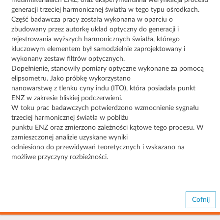
metamateriałach ENZ, oraz eksperymentalna weryfikacja procesu
generacji trzeciej harmonicznej światła w tego typu ośrodkach.
Część badawcza pracy została wykonana w oparciu o
zbudowany przez autorkę układ optyczny do generacji i
rejestrowania wyższych harmonicznych światła, którego
kluczowym elementem był samodzielnie zaprojektowany i
wykonany zestaw filtrów optycznych.
Dopełnienie, stanowiły pomiary optyczne wykonane za pomocą
elipsometru. Jako próbkę wykorzystano
nanowarstwę z tlenku cyny indu (ITO), która posiadała punkt
ENZ w zakresie bliskiej podczerwieni.
W toku prac badawczych potwierdzono wzmocnienie sygnału
trzeciej harmonicznej światła w pobliżu
punktu ENZ oraz zmierzono zależności kątowe tego procesu. W
zamieszczonej analizie uzyskane wyniki
odniesiono do przewidywań teoretycznych i wskazano na
możliwe przyczyny rozbieżności.
Cofnij