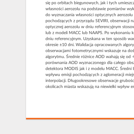
się po orbitach biegunowych, jak i tych umiesz
własności aerozolu na podstawie pomiarów wyko
do wyznaczania własności optycznych aerozolu 
pochodzących z przyrządu SEVIRI, obserwacji 
optycznej aerozolu w dniu referencyjnym stoso
lub z modeli MACC lub NAAPS. Po wykonaniu ko
dniu referencyjnym. Uzyskana w ten sposób wa
okresie ±10 dni. Walidacja opracowanych algo
obserwacjami fotometrycznymi wskazuje na doś
algorytmu. Średnie różnice AOD wahają się od 
porównania AOD wyznaczonego dla całego obsza
detektora MODIS jak i z modelu MACC. Średni bia
wpływu emisji pochodzących z aglomeracji miej
interpolacji. Długookresowe obserwacje grubośc
okolicach miasta wskazują na niewielki wpływ em