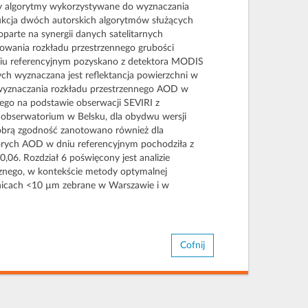
ały algorytmy wykorzystywane do wyznaczania
ukcja dwóch autorskich algorytmów służących
arte na synergii danych satelitarnych
wania rozkładu przestrzennego grubości
dniu referencyjnym pozyskano z detektora MODIS
h wyznaczana jest reflektancja powierzchni w
 wyznaczania rozkładu przestrzennego AOD w
ego na podstawie obserwacji SEVIRI z
 obserwatorium w Belsku, dla obydwu wersji
Dobrą zgodność zanotowano również dla
órych AOD w dniu referencyjnym pochodziła z
,06. Rozdział 6 poświęcony jest analizie
cznego, w kontekście metody optymalnej
ednicach <10 µm zebrane w Warszawie i w
Cofnij