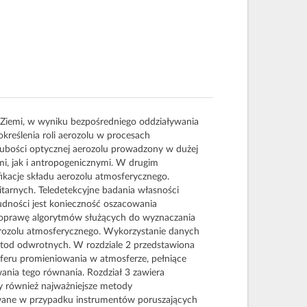
t Ziemi, w wyniku bezpośredniego oddziaływania
kreślenia roli aerozolu w procesach
rubości optycznej aerozolu prowadzony w dużej
ymi, jak i antropogenicznymi. W drugim
ikacje składu aerozolu atmosferycznego.
tarnych. Teledetekcyjne badania własności
rudności jest konieczność oszacowania
u poprawę algorytmów służących do wyznaczania
aerozolu atmosferycznego. Wykorzystanie danych
metod odwrotnych. W rozdziale 2 przedstawiona
feru promieniowania w atmosferze, pełniące
ania tego równania. Rozdział 3 zawiera
y również najważniejsze metody
wane w przypadku instrumentów poruszających