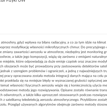
iał Fizyki UW
atmosfery, gdyż wpływa na bilans radiacyjny, a co za tym idzie na klima
poprzez modyfikację własności mikrofizycznych chmur. Do precyzyjnego o
 zmiany zawartości aerozolu w atmosferze, niezbędny jest monitoring g
tmosferze, a także jego kompozycji, wiążą się zarówno z emisjami naturaln
e miejskie, które odpowiadają za duże emisje cząstek oraz znaczne modyf
ych obszarach może być prowadzony przy zastosowaniu detektorów sateli
jednak z szeregiem problemów i ograniczeń, a jedną z najważniejszych t
jszej pracy opracowana została metoda integracji danych mająca na cel
olei przekłada się na mniejsze błędy w wyznaczanej grubości optycznej 
a temat własności fizycznych aerozolu wiąże się z koniecznością użycia 
 podstawowe metody jego rozwiązywania. Opisane zostało równanie trans
ch odwrotnych, a także kilka uproszczeń stosowanych podczas rozwiązyw
satelitarną teledetekcją aerozolu atmosferycznego. Przybliżone został
rozolu. Przegląd używanych algorytmów obejmuje zarówno metody stoso