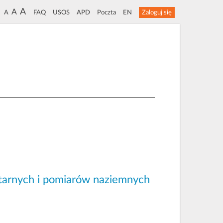
A
A
A
FAQ
USOS
APD
Poczta
EN
Zaloguj się
litarnych i pomiarów naziemnych