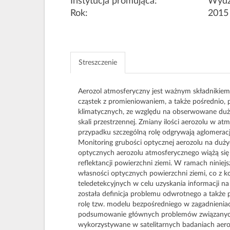
Instytucja promująca:
Wydz
Rok:
2015
Streszczenie
Aerozol atmosferyczny jest ważnym składnikiem 
cząstek z promieniowaniem, a także pośrednio, 
klimatycznych, ze względu na obserwowane duże
skali przestrzennej. Zmiany ilości aerozolu w a
przypadku szczególną rolę odgrywają aglomeracj
Monitoring grubości optycznej aerozolu na duż
optycznych aerozolu atmosferycznego wiążą się 
reflektancji powierzchni ziemi. W ramach ninie
własności optycznych powierzchni ziemi, co z k
teledetekcyjnych w celu uzyskania informacji n
została definicja problemu odwrotnego a także
rolę tzw. modelu bezpośredniego w zagadnienia
podsumowanie głównych problemów związanych z 
wykorzystywane w satelitarnych badaniach ae