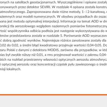
czonych na satelitach geostacjonarnych. Wyszczególnione i opisane zost
nywanych przez detektor SEVIRI. W rozdziale 4 opisana została konstr
atmosferycznego. Zaproponowano dwie różne metody, 1- i 2-kanałową, op
naziemnych oraz modeli numerycznych. W obydwu przypadkach do oszaco
wana jest metoda optymalnej interpolacji. Informacje na temat AOD w 
rekcji tła aerozolowego względem naziemnych pomiarów fotometrycznyc
rtość współczynnika odbicia podłoża jest następnie wykorzystywana do
rytmów przedstawiona została w rozdziale 5. Porównanie AOD wyznaczon
ć dobrą zgodność wyników. Najmniejsze różnice zanotowane zostały dla
-0,02 do 0,02, a średni błąd kwadratowy przyjmuje wartości 0,04-0,05. 
ru Polski z danymi z detektora MODIS, zarówno dla przypadków, w kt
s był zwykle niższy niż 0,01, a rms przyjmował wartości z zakresu 0,04-0
skich na rozkład przestrzenny własności optycznych aerozolu atmosfery
i optycznej aerozolu oraz koncentracji cząstek pyłu zawieszonego o śr
isji lokalnych.