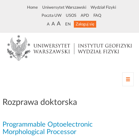
Home
Uniwersytet Warszawski
Wydział Fizyki
Poczta UW
USOS
APD
FAQ
A
A
A
EN
Zaloguj się
Z
m
i
a
Rozprawa doktorska
n
a
n
Programmable Optoelectronic
a
w
Morphological Processor
i