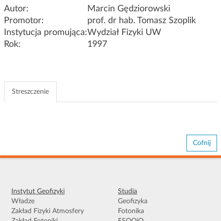
g
Autor:
Marcin Gędziorowski
a
Promotor:
prof. dr hab. Tomasz Szoplik
c
Instytucja promująca:
Wydział Fizyki UW
j
Rok:
1997
i
Streszczenie
Cofnij
Instytut Geofizyki
Studia
Władze
Geofizyka
Zakład Fizyki Atmosfery
Fotonika