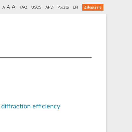
A
A
A
FAQ
USOS
APD
Poczta
EN
Zaloguj się
diffraction efficiency