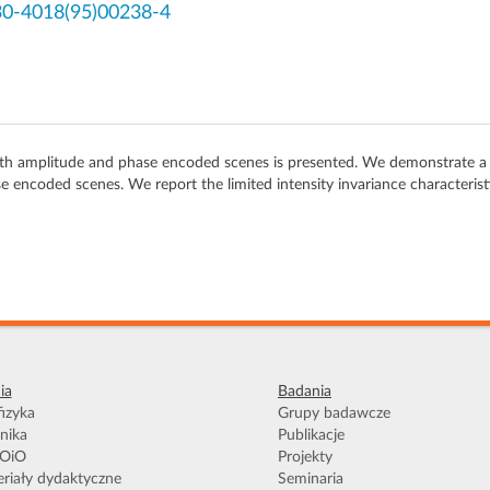
30-4018(95)00238-4
h amplitude and phase encoded scenes is presented. We demonstrate a bet
ase encoded scenes. We report the limited intensity invariance characteri
ia
Badania
izyka
Grupy badawcze
nika
Publikacje
OiO
Projekty
riały dydaktyczne
Seminaria