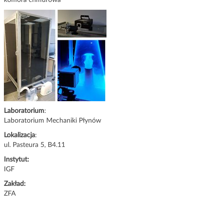
komora chmurowa
g
a
c
j
i
Laboratorium
:
Laboratorium Mechaniki Płynów
Lokalizacja
:
ul. Pasteura 5, B4.11
Instytut:
IGF
Zakład:
ZFA