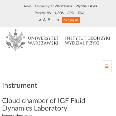
Home
Uniwersytet Warszawski
Wydział Fizyki
Poczta UW
USOS
APD
FAQ
A
A
A
EN
Zaloguj się
Z
m
i
a
Instrument
n
a
n
Cloud chamber of IGF Fluid
a
Dynamics Laboratory
w
i