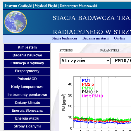
Instytut Geofizyki
|
Wydział Fizyki
|
Uniwersytet Warszawski
stacja badawcza tra
radiacyjnego w strz
Stacja badawcza
Badania na stacji
On-line
Kim jestem
STATIONS
PARAMETERS
Badania naukowe
Edukacja & wykłady
Eksperymenty
PolandAOD
Kody komputerowe
Instrumenty pomiarowe
Zmiany klimatu
Energia Słoneczna
Energia wiatru
Strony z danymi