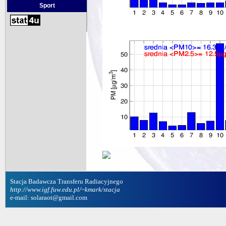
Sport
Stacja Badawcza Transferu Radiacyjnego
http://www.igf.fuw.edu.pl/~kmark/stacja
e-mail: solaraot@gmail.com