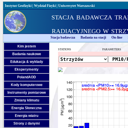
Instytut Geofizyki
|
Wydział Fizyki
|
Uniwersytet Warszawski
stacja badawcza tra
radiacyjnego w strz
Stacja badawcza
Badania na stacji
On-line
Kim jestem
STATIONS
PARAMETERS
Badania naukowe
Edukacja & wykłady
Eksperymenty
PolandAOD
Kody komputerowe
Instrumenty pomiarowe
Zmiany klimatu
Energia Słoneczna
Energia wiatru
Strony z danymi