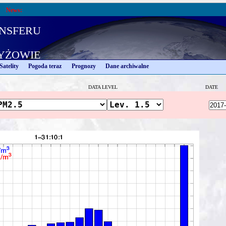
News:
nsferu
yżowie
Satelity
Pogoda teraz
Prognozy
Dane archiwalne
DATA LEVEL
DATE