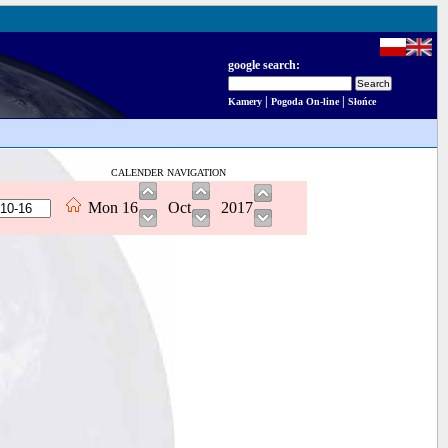
google search:
|
|
Kamery
Pogoda On-line
Słońce
CALENDER NAVIGATION
Mon
16
Oct
2017