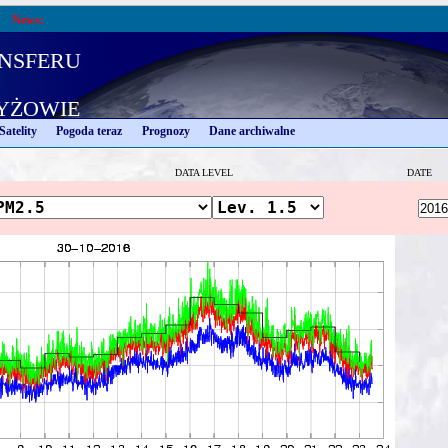
News:
nsferu
yżowie
Satelity
Pogoda teraz
Prognozy
Dane archiwalne
DATA LEVEL
DATE