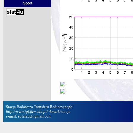
Sport
Stacja Badawcza Transferu Radiacyjnego
http://www.igf.fuw.edu.pl/~kmark/stacja
e-mail: solaraot@gmail.com