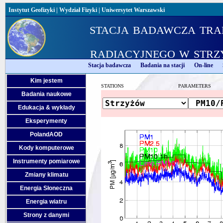
Instytut Geofizyki
|
Wydział Fizyki
|
Uniwersytet Warszawski
stacja badawcza tra
radiacyjnego w strz
Stacja badawcza
Badania na stacji
On-line
Kim jestem
STATIONS
PARAMETERS
Badania naukowe
Edukacja & wykłady
Eksperymenty
PolandAOD
Kody komputerowe
Instrumenty pomiarowe
Zmiany klimatu
Energia Słoneczna
Energia wiatru
Strony z danymi