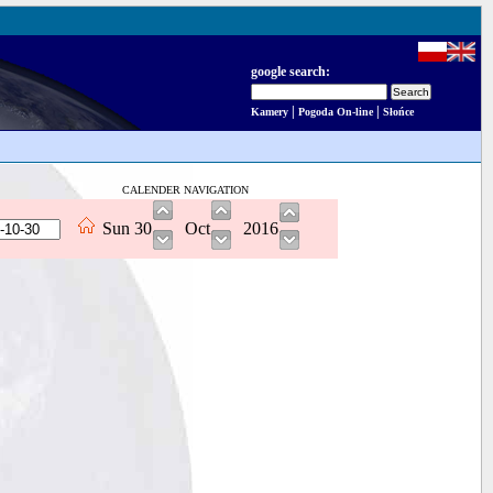
google search:
|
|
Kamery
Pogoda On-line
Słońce
CALENDER NAVIGATION
Sun
30
Oct
2016