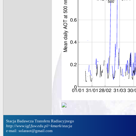
Stacja Badawcza Transferu Radiacyjnego
http://www.igf.fuw.edu.pl/~kmark/stacja
e-mail: solaraot@gmail.com