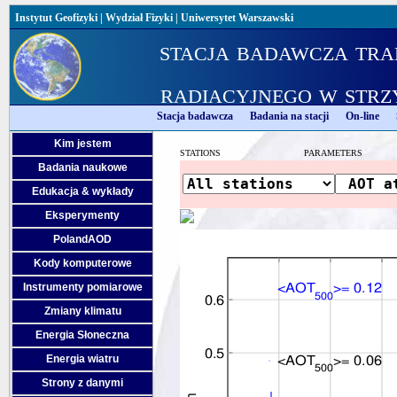
Instytut Geofizyki
|
Wydział Fizyki
|
Uniwersytet Warszawski
stacja badawcza tra
radiacyjnego w strz
Stacja badawcza
Badania na stacji
On-line
Kim jestem
STATIONS
PARAMETERS
Badania naukowe
Edukacja & wykłady
Eksperymenty
PolandAOD
Kody komputerowe
Instrumenty pomiarowe
Zmiany klimatu
Energia Słoneczna
Energia wiatru
Strony z danymi