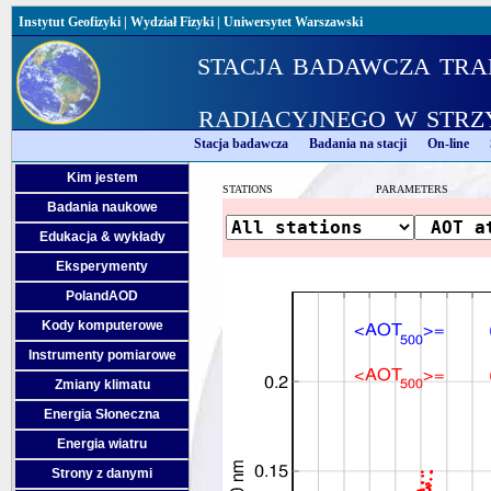
Instytut Geofizyki
|
Wydział Fizyki
|
Uniwersytet Warszawski
stacja badawcza tra
radiacyjnego w strz
Stacja badawcza
Badania na stacji
On-line
Kim jestem
STATIONS
PARAMETERS
Badania naukowe
Edukacja & wykłady
Eksperymenty
PolandAOD
Kody komputerowe
Instrumenty pomiarowe
Zmiany klimatu
Energia Słoneczna
Energia wiatru
Strony z danymi