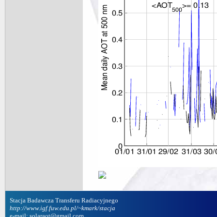
Stacja Badawcza Transferu Radiacyjnego
http://www.igf.fuw.edu.pl/~kmark/stacja
e-mail: solaraot@gmail.com