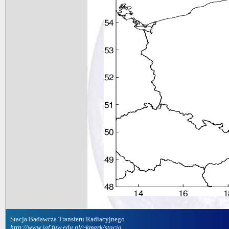
Stacja Badawcza Transferu Radiacyjnego
http://www.igf.fuw.edu.pl/~kmark/stacja