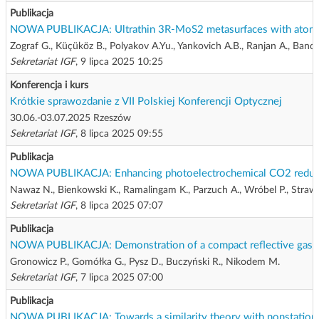
Publikacja
NOWA PUBLIKACJA: Ultrathin 3R-MoS2 metasurfaces with atomical
Zograf G., Küçüköz B., Polyakov A.Yu., Yankovich A.B., Ranjan A., Bance
Sekretariat IGF
, 9 lipca 2025 10:25
Konferencja i kurs
Krótkie sprawozdanie z VII Polskiej Konferencji Optycznej
30.06.-03.07.2025 Rzeszów
Sekretariat IGF
, 8 lipca 2025 09:55
Publikacja
NOWA PUBLIKACJA: Enhancing photoelectrochemical CO2 reduction
Nawaz N., Bienkowski K., Ramalingam K., Parzuch A., Wróbel P., Straws
Sekretariat IGF
, 8 lipca 2025 07:07
Publikacja
NOWA PUBLIKACJA: Demonstration of a compact reflective gas se
Gronowicz P., Gomółka G., Pysz D., Buczyński R., Nikodem M.
Sekretariat IGF
, 7 lipca 2025 07:00
Publikacja
NOWA PUBLIKACJA: Towards a similarity theory with nonstationar