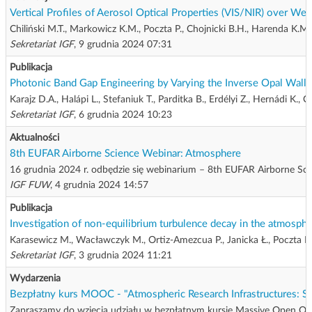
Vertical Profiles of Aerosol Optical Properties (VIS/NIR) over
Chiliński M.T., Markowicz K.M., Poczta P., Chojnicki B.H., Harenda K.M
Sekretariat IGF
, 9 grudnia 2024 07:31
Publikacja
Photonic Band Gap Engineering by Varying the Inverse Opal Wall 
Karajz D.A., Halápi L., Stefaniuk T., Parditka B., Erdélyi Z., Hernádi K., Cs
Sekretariat IGF
, 6 grudnia 2024 10:23
Aktualności
8th EUFAR Airborne Science Webinar: Atmosphere
16 grudnia 2024 r. odbędzie się webinarium – 8th EUFAR Airborne Scie
IGF FUW
, 4 grudnia 2024 14:57
Publikacja
Investigation of non-equilibrium turbulence decay in the atmosph
Karasewicz M., Wacławczyk M., Ortiz-Amezcua P., Janicka Ł., Poczta P. 
Sekretariat IGF
, 3 grudnia 2024 11:21
Wydarzenia
Bezpłatny kurs MOOC - "Atmospheric Research Infrastructures: S
Zapraszamy do wzięcia udziału w bezpłatnym kursie Massive Open Onli