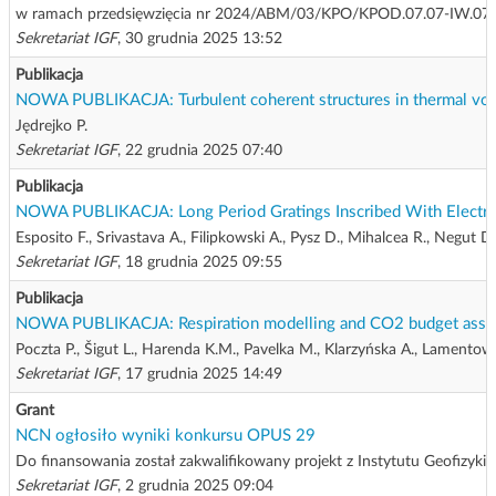
w ramach przedsięwzięcia nr 2024/ABM/03/KPO/KPOD.07.07-IW.07-0
Sekretariat IGF
, 30 grudnia 2025 13:52
Publikacja
NOWA PUBLIKACJA: Turbulent coherent structures in thermal vort
Jędrejko P.
Sekretariat IGF
, 22 grudnia 2025 07:40
Publikacja
NOWA PUBLIKACJA: Long Period Gratings Inscribed With Electric A
Esposito F., Srivastava A., Filipkowski A., Pysz D., Mihalcea R., Negut
Sekretariat IGF
, 18 grudnia 2025 09:55
Publikacja
NOWA PUBLIKACJA: Respiration modelling and CO2 budget assessmen
Poczta P., Šigut L., Harenda K.M., Pavelka M., Klarzyńska A., Lamentowi
Sekretariat IGF
, 17 grudnia 2025 14:49
Grant
NCN ogłosiło wyniki konkursu OPUS 29
Do finansowania został zakwalifikowany projekt z Instytutu Geofizyki
Sekretariat IGF
, 2 grudnia 2025 09:04