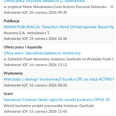
Oferta pracy: Asystent badawczy (2 stanowiska)
w projekcie Marie Skłodowska-Curie Actions Doctoral Networks – Hig
Sekretariat IGF
, 26 czerwca 2026 09:39
Publikacja
NOWA PUBLIKACJA: Transition Metal Dichalcogenide-Based Hyperbo
Arumona E.A., Antosiewicz T.
Sekretariat IGF
, 19 czerwca 2026 10:36
Oferty pracy i stypendia
Ofera pracy: Specjalista badawczo-techniczny
w Zakładzie Fizyki Atmosfery Instytutu Geofizyki na Wydziale Fizyki 
Sekretariat IGF
, 16 czerwca 2026 13:12
Wydarzenia
Warsztaty z obsługi i konserwacji licznika CPC na stacji ACTRIS N
Sekretariat IGF
, 16 czerwca 2026 08:20
Grant
Narodowe Centrum Nauki ogłosiło wyniki konkursu OPUS 30
Wśród laureatów projekt pracownika Instytutu Geofizyki
Sekretariat IGF
, 15 czerwca 2026 11:43