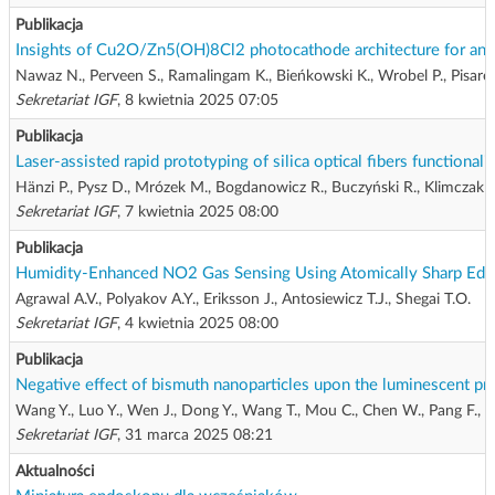
Publikacja
Insights of Cu2O/Zn5(OH)8Cl2 photocathode architecture for an e
Nawaz N., Perveen S., Ramalingam K., Bieńkowski K., Wrobel P., Pisarek
Sekretariat IGF
, 8 kwietnia 2025 07:05
Publikacja
Laser-assisted rapid prototyping of silica optical fibers functiona
Hänzi P., Pysz D., Mrózek M., Bogdanowicz R., Buczyński R., Klimczak 
Sekretariat IGF
, 7 kwietnia 2025 08:00
Publikacja
Humidity-Enhanced NO2 Gas Sensing Using Atomically Sharp Edg
Agrawal A.V., Polyakov A.Y., Eriksson J., Antosiewicz T.J., Shegai T.O.
Sekretariat IGF
, 4 kwietnia 2025 08:00
Publikacja
Negative effect of bismuth nanoparticles upon the luminescent pro
Wang Y., Luo Y., Wen J., Dong Y., Wang T., Mou C., Chen W., Pang F., 
Sekretariat IGF
, 31 marca 2025 08:21
Aktualności