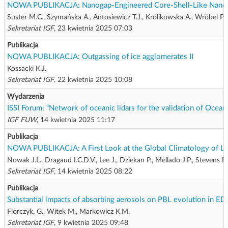
NOWA PUBLIKACJA: Nanogap-Engineered Core-Shell-Like Nanost
Suster M.C., Szymańska A., Antosiewicz T.J., Królikowska A., Wróbel P.
Sekretariat IGF
, 23 kwietnia 2025 07:03
Publikacja
NOWA PUBLIKACJA: Outgassing of ice agglomerates II
Kossacki K.J.
Sekretariat IGF
, 22 kwietnia 2025 10:08
Wydarzenia
ISSI Forum: “Network of oceanic lidars for the validation of Ocean
IGF FUW
, 14 kwietnia 2025 11:17
Publikacja
NOWA PUBLIKACJA: A First Look at the Global Climatology of L
Nowak J.L., Dragaud I.C.D.V., Lee J., Dziekan P., Mellado J.P., Stevens B.
Sekretariat IGF
, 14 kwietnia 2025 08:22
Publikacja
Substantial impacts of absorbing aerosols on PBL evolution in
Florczyk, G., Witek M., Markowicz K.M.
Sekretariat IGF
, 9 kwietnia 2025 09:48