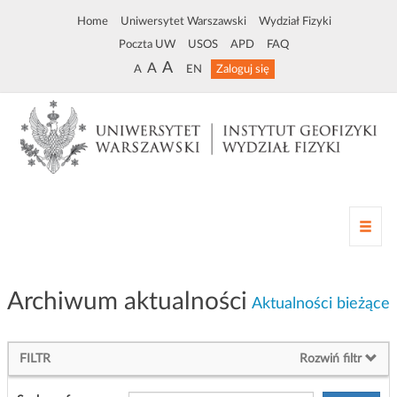
Home
Uniwersytet Warszawski
Wydział Fizyki
Poczta UW
USOS
APD
FAQ
A
A
A
EN
Zaloguj się
Z
m
i
a
Archiwum aktualności
n
Aktualności bieżące
a
n
a
FILTR
Rozwiń filtr
w
i