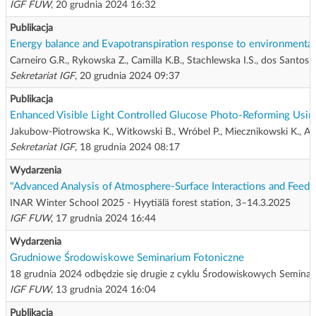
IGF FUW
, 20 grudnia 2024 16:32
Publikacja
Energy balance and Evapotranspiration response to environmental 
Carneiro G.R., Rykowska Z., Camilla K.B., Stachlewska I.S., dos Santos C
Sekretariat IGF
, 20 grudnia 2024 09:37
Publikacja
Enhanced Visible Light Controlled Glucose Photo-Reforming Usi
Jakubow-Piotrowska K., Witkowski B., Wróbel P., Miecznikowski K., Au
Sekretariat IGF
, 18 grudnia 2024 08:17
Wydarzenia
"Advanced Analysis of Atmosphere-Surface Interactions and Feedb
INAR Winter School 2025 - Hyytiälä forest station, 3–14.3.2025
IGF FUW
, 17 grudnia 2024 16:44
Wydarzenia
Grudniowe Środowiskowe Seminarium Fotoniczne
18 grudnia 2024 odbędzie się drugie z cyklu Środowiskowych Seminari
IGF FUW
, 13 grudnia 2024 16:04
Publikacja