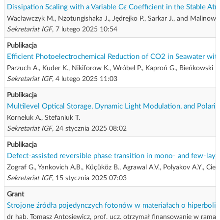
Dissipation Scaling with a Variable Cϵ Coefficient in the Stable A
Wacławczyk M., Nzotungishaka J., Jędrejko P., Sarkar J., and Malinowsk
Sekretariat IGF
, 7 lutego 2025 10:54
Publikacja
Efficient Photoelectrochemical Reduction of CO2 in Seawater w
Parzuch A., Kuder K., Nikiforow K., Wróbel P., Kaproń G., Bieńkowski K.
Sekretariat IGF
, 4 lutego 2025 11:03
Publikacja
Multilevel Optical Storage, Dynamic Light Modulation, and Polari
Korneluk A., Stefaniuk T.
Sekretariat IGF
, 24 stycznia 2025 08:02
Publikacja
Defect-assisted reversible phase transition in mono- and few-lay
Zograf G., Yankovich A.B., Küçüköz B., Agrawal A.V., Polyakov A.Y., Ciers
Sekretariat IGF
, 15 stycznia 2025 07:03
Grant
Strojone źródła pojedynczych fotonów w materiałach o hiperboliczn
dr hab. Tomasz Antosiewicz, prof. ucz. otrzymał finansowanie w 