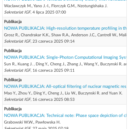
Waclawczyk M., Yano J.-I., Florczyk G.M., Nzotungishaka J.
Sekretariat IGF
, 4 lipca 2025 07:00
Publikacja
NOWA PUBLIKACJA: High-resolution temperature profiling in the Π C
Grosz R., Chandrakar K.K., Shaw R.A., Anderson J.C., Cantrell W., Malin
Sekretariat IGF
, 23 czerwca 2025 09:14
Publikacja
NOWA PUBLIKACJA: Single-Photon Computational Imaging Syste
Sun R., Kuang J. , Ding Y., Cheng J., Zhang J., Wang Y., Buczynski R. an
Sekretariat IGF
, 16 czerwca 2025 09:11
Publikacja
NOWA PUBLIKACJA: All-optical filtering of nuclear magnetic reson
Mao Y., Zhou Y., Ding Y., Cheng J., Liu W., Buczynski R. and Yuan X.
Sekretariat IGF
, 16 czerwca 2025 08:53
Publikacja
NOWA PUBLIKACJA: Technical note: Phase space depiction of cloud
Grabowski W.W., Pawłowska H.
Sekretariat IGF
, 27 maja 2025 07:18