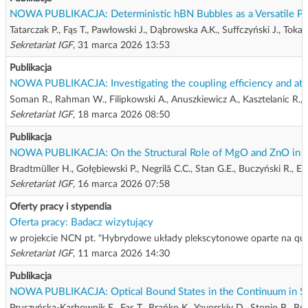
NOWA PUBLIKACJA: Deterministic hBN Bubbles as a Versatile Plat
Tatarczak P., Fąs T., Pawłowski J., Dąbrowska A.K., Suffczyński J., Toka
Sekretariat IGF
, 31 marca 2026 13:53
Publikacja
NOWA PUBLIKACJA: Investigating the coupling efficiency and atte
Soman R., Rahman W., Filipkowski A., Anuszkiewicz A., Kasztelanic R., O
Sekretariat IGF
, 18 marca 2026 08:50
Publikacja
NOWA PUBLIKACJA: On the Structural Role of MgO and ZnO in Bi
Bradtmüller H., Gołębiewski P., Negrilă C.C., Stan G.E., Buczyński R., Ec
Sekretariat IGF
, 16 marca 2026 07:58
Oferty pracy i stypendia
Oferta pracy: Badacz wizytujący
w projekcie NCN pt. "Hybrydowe układy plekscytonowe oparte na quas
Sekretariat IGF
, 11 marca 2026 14:30
Publikacja
NOWA PUBLIKACJA: Optical Bound States in the Continuum in Sub