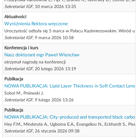
Pruszyńska-Karbownik E., Fąs T., Brańko K., Yavorskiy D., Stonio B., Boż
Sekretariat IGF
, 10 marca 2026 13:35
Aktualności
Wyróżnienia Rektora wręczone
Uroczystość odbyła się 5 marca w Pałacu Kazimierzowskim. Wśród uh
Sekretariat IGF
, 9 marca 2026 10:58
Konferencja i kurs
Nasz doktorant mgr Paweł Wiencław
otrzymał nagrodę na konferencji
Sekretariat IGF
, 20 lutego 2026 13:19
Publikacja
NOWA PUBLIKACJA: Lipid Layer Thickness in Soft Contact Lens 
Sobol M., Pniewski J.
Sekretariat IGF
, 9 lutego 2026 13:26
Publikacja
NOWA PUBLIKACJA: City-produced and transported black carbon: 
Hey F.M., Minderyte A., Ugboma E.A., Evangeliou N., Eckhardt S., Pisso 
Sekretariat IGF
, 26 stycznia 2026 09:38