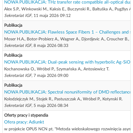
NOWA PUBLIKACJA: THz transfer rate compatible all-optical dual-w
Alex S.P., Winkowski M., Kaksis E., Buczynski R., Baltuška A., Pugžlys A.
Sekretariat IGF
, 11 maja 2026 09:12
Publikacja
NOWA PUBLIKACJA: Flawless Space Fibers 1 – Challenges and succe
Moser H.A., Botor-Probierz A., Wagner A., Djordjevic A., Croucher B., Ba
Sekretariat IGF
, 8 maja 2026 08:33
Publikacja
NOWA PUBLIKACJA: Dual-peak sensing with hyperbolic Ag-SiO₂ 
Kochanowska O., Wróbel P., Szymańska A., Antosiewicz T.
Sekretariat IGF
, 7 maja 2026 09:00
Publikacja
NOWA PUBLIKACJA: Spectral nonuniformity of DMD reflectance in t
Kolodziejczyk M., Stojek R., Pastuszczak A., Wróbel P., Kotynski R.
Sekretariat IGF
, 5 maja 2026 08:34
Oferty pracy i stypendia
Ofera pracy: Adiunkt
w projekcie OPUS NCN pt. "Metoda wieloskalowego rozwinięcia asympt