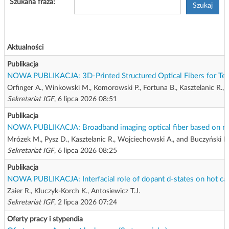
Szukana fraza:
Szukaj
g
a
c
j
Aktualności
i
Publikacja
NOWA PUBLIKACJA: 3D-Printed Structured Optical Fibers for Tera
Orfinger A., Winkowski M., Komorowski P., Fortuna B., Kasztelanic R., 
Sekretariat IGF
, 6 lipca 2026 08:51
Publikacja
NOWA PUBLIKACJA: Broadband imaging optical fiber based on mul
Mrózek M., Pysz D., Kasztelanic R., Wojciechowski A., and Buczyński R
Sekretariat IGF
, 6 lipca 2026 08:25
Publikacja
NOWA PUBLIKACJA: Interfacial role of dopant d-states on hot carri
Zaier R., Kluczyk-Korch K., Antosiewicz T.J.
Sekretariat IGF
, 2 lipca 2026 07:24
Oferty pracy i stypendia