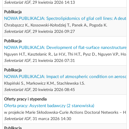
Sekretariat IGF
, 29 kwietnia 2026 14:13
Publikacja
NOWA PUBLIKACJA: Spectrolipidomics of glial cell lines: A deuter
Chrabąszcz K., Kossowski-Kołodziej T., Panek A., Pogoda K.
Sekretariat IGF
, 29 kwietnia 2026 09:27
Publikacja
NOWA PUBLIKACJA: Development of flat-surface nanostructured ph
Nguyen H.T., Kasztelanic R., Le H.V., Thi H.T., Pysz D., Nguyen V.P., Hoa
Sekretariat IGF
, 21 kwietnia 2026 07:31
Publikacja
NOWA PUBLIKACJA: Impact of atmospheric condition on aerosol op
Kłapiński S., Markowicz K.M., Stachlewska I.S.
Sekretariat IGF
, 20 kwietnia 2026 08:45
Oferty pracy i stypendia
Oferta pracy: Asystent badawczy (2 stanowiska)
w projekcie Marie Skłodowska-Curie Actions Doctoral Networks – Hig
Sekretariat IGF
, 31 marca 2026 14:30
Publikacja