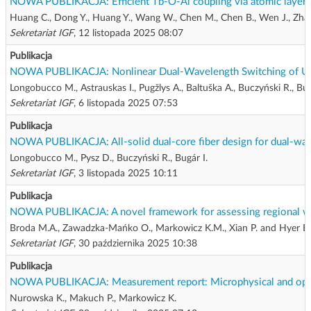
NOWA PUBLIKACJA: Efficient Tb-O-Al coupling via atomic layer e
Huang C., Dong Y., Huang Y., Wang W., Chen M., Chen B., Wen J., Zhang
Sekretariat IGF
, 12 listopada 2025 08:07
Publikacja
NOWA PUBLIKACJA: Nonlinear Dual-Wavelength Switching of Ultra
Longobucco M., Astrauskas I., Pugžlys A., Baltuška A., Buczyński R., Bug
Sekretariat IGF
, 6 listopada 2025 07:53
Publikacja
NOWA PUBLIKACJA: All-solid dual-core fiber design for dual-wave
Longobucco M., Pysz D., Buczyński R., Bugár I.
Sekretariat IGF
, 3 listopada 2025 10:11
Publikacja
NOWA PUBLIKACJA: A novel framework for assessing regional wild
Broda M.A., Zawadzka-Mańko O., Markowicz K.M., Xian P. and Hyer E.
Sekretariat IGF
, 30 października 2025 10:38
Publikacja
NOWA PUBLIKACJA: Measurement report: Microphysical and optical c
Nurowska K., Makuch P., Markowicz K.