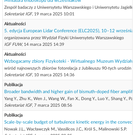
Miniatura endoskopu dla wcześniaków
Zespół badaczy z Uniwersytetu Warszawskiego i Uniwersytetu Jagiel
Sekretariat IGF
, 19 marca 2025 10:01
Aktualności
5. edycja European Lidar Conference (ELC2025), 10–12 września
organizowana przez Wydział Fizyki Uniwersytetu Warszawskiego
IGF FUW
, 14 marca 2025 14:39
Aktualności
Wzbogacamy zbiory Fizykoteki - Wirtualnego Muzeum Wydziału 
wśród najnowszych zbiorów fotorelacja z Jubileuszu 90-tych urodzin 
Sekretariat IGF
, 10 marca 2025 14:36
Publikacja
Broader bandwidth and higher gain of bismuth-doped fiber amplifie
Yang Y., Zhu K., Wen J., Wang W., Fan X., Dong Y., Luo Y., Shang Y., Pa
Sekretariat IGF
, 7 marca 2025 08:56
Publikacja
Scale-by-scale budget of turbulence kinetic energy in the convecti
Nowak J.L., Wacławczyk M., Vassilicos J.C., Król S., Malinowski S.P.