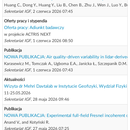
Huang C., Dong Y., Huang Y., Liu B., Chen B., Zhu J., Wen J., Luo Y., B
Sekretariat IGF
, 2 czerwca 2026 07:45
Oferty pracy i stypendia
Oferta pracy: Adiunkt badawczy
w projekcie ACTRIS NEXT
Sekretariat IGF
, 1 czerwca 2026 08:50
Publikacja
NOWA PUBLIKACJA: Air quality-driven variability in lidar-derived 
Karasewicz M., Tomczak A., Ugboma E.A., Janicka Ł., Szczepanik D.M., H
Sekretariat IGF
, 1 czerwca 2026 07:43
Aktualności
Wizyta dr Mehri Davtalab w Instytucie Geofizyki, Wydział Fizyk
11-25.05.2026
Sekretariat IGF
, 28 maja 2026 09:46
Publikacja
NOWA PUBLIKACJA: Experimental full-field Fresnel incoherent corr
Anand V., and Kotyński R.
Sekretariat IGF
, 27 maja 2026 07:25