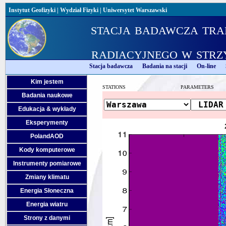
Instytut Geofizyki
|
Wydział Fizyki
|
Uniwersytet Warszawski
stacja badawcza tra
radiacyjnego w strz
Stacja badawcza
Badania na stacji
On-line
Kim jestem
STATIONS
PARAMETERS
Badania naukowe
Edukacja & wykłady
Eksperymenty
PolandAOD
Kody komputerowe
Instrumenty pomiarowe
Zmiany klimatu
Energia Słoneczna
Energia wiatru
Strony z danymi