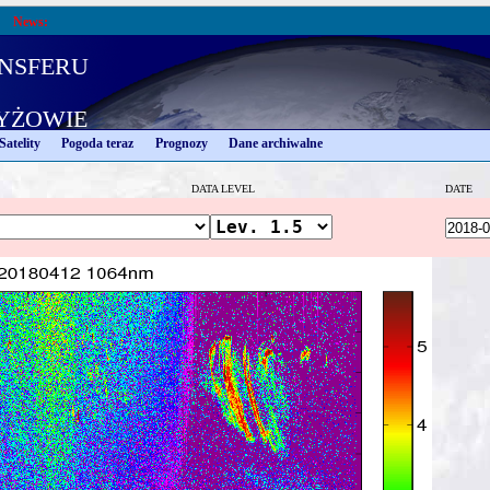
News:
nsferu
yżowie
Satelity
Pogoda teraz
Prognozy
Dane archiwalne
DATA LEVEL
DATE