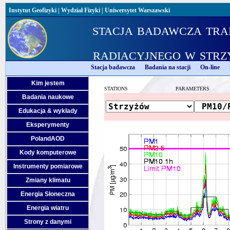
Instytut Geofizyki
|
Wydział Fizyki
|
Uniwersytet Warszawski
stacja badawcza tra
radiacyjnego w strz
Stacja badawcza
Badania na stacji
On-line
Kim jestem
STATIONS
PARAMETERS
Badania naukowe
Edukacja & wykłady
Eksperymenty
PolandAOD
Kody komputerowe
Instrumenty pomiarowe
Zmiany klimatu
Energia Słoneczna
Energia wiatru
Strony z danymi