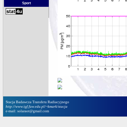
Sport
Stacja Badawcza Transferu Radiacyjnego
http://www.igf.fuw.edu.pl/~kmark/stacja
e-mail: solaraot@gmail.com