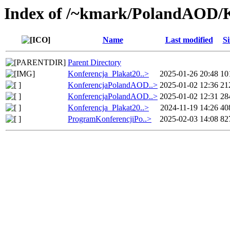
Index of /~kmark/PolandAOD/K
Name
Last modified
Si
Parent Directory
Konferencja_Plakat20..>
2025-01-26 20:48
10
KonferencjaPolandAOD..>
2025-01-02 12:36
21
KonferencjaPolandAOD..>
2025-01-02 12:31
28
Konferencja_Plakat20..>
2024-11-19 14:26
40
ProgramKonferencjiPo..>
2025-02-03 14:08
82